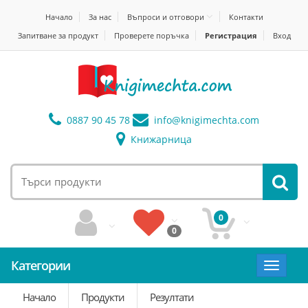
Начало
За нас
Въпроси и отговори
Контакти
Запитване за продукт
Проверете поръчка
Регистрация
Вход
0887 90 45 78
info@
knigimechta.com
Книжарница
0
0
Категории
Toggle
navigat
Начало
Продукти
Резултати