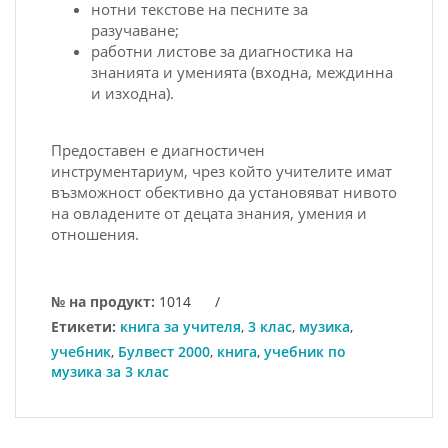
нотни текстове на песните за
разучаване;
работни листове за диагностика на
знанията и уменията (входна, междинна
и изходна).
Предоставен е диагностичен
инструментариум, чрез който учителите имат
възможност обективно да установяват нивото
на овладените от децата знания, умения и
отношения.
№ на продукт:
1014
/
Етикети:
книга за учителя
,
3 клас
,
музика
,
учебник
,
Булвест 2000
,
книга
,
учебник по
музика за 3 клас