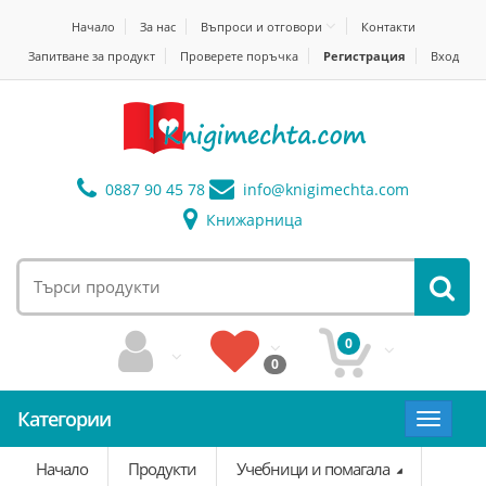
Начало
За нас
Въпроси и отговори
Контакти
Запитване за продукт
Проверете поръчка
Регистрация
Вход
0887 90 45 78
info@
knigimechta.com
Книжарница
0
0
Категории
Toggle
navigat
Начало
Продукти
Учебници и помагала