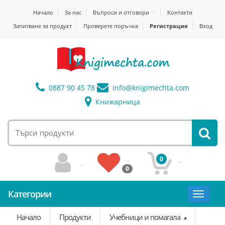
Начало
За нас
Въпроси и отговори
Контакти
Запитване за продукт
Проверете поръчка
Регистрация
Вход
0887 90 45 78
info@
knigimechta.com
Книжарница
0
0
Категории
Toggle
navigat
Начало
Продукти
Учебници и помагала