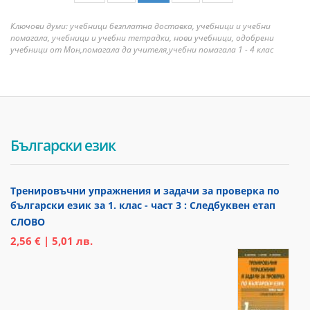
Ключови думи: учебници безплатна доставка, учебници и учебни
помагала, учебници и учебни тетрадки, нови учебници, одобрени
учебници от Мон,помагала да учителя,учебни помагала 1 - 4 клас
Български език
Тренировъчни упражнения и задачи за проверка по
български език за 1. клас - част 3 : Следбуквен етап
СЛОВО
2,56 € | 5,01 лв.