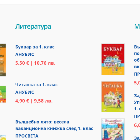
Литература
М
Буквар за 1. клас
Въ
по
АНУБИС
об
5,50 € | 10,76 лв.
вк
ПР
5,
Читанка за 1. клас
АНУБИС
За
4,90 € | 9,58 лв.
Уп
1.
ПР
Вълшебно лято: весела
6,
ваканционна книжка след 1. клас
ПРОСВЕТА
За