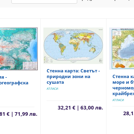
Стенна карта: Светът -
природни зони на
Стенна к
я -
сушата
море и б
огеографска
черномо
АТЛАСИ
крайбре
АТЛАСИ
32,21 € | 63,00 лв.
28,1
81 € | 71,99 лв.