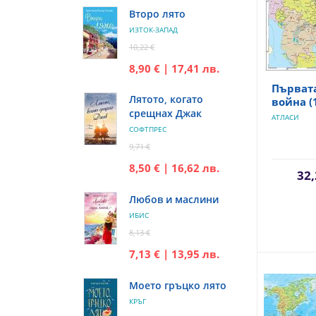
Второ лято
ИЗТОК-ЗАПАД
10,22 €
8,90 € | 17,41 лв.
Първат
Лятото, когато
война (1
срещнах Джак
АТЛАСИ
СОФТПРЕС
9,71 €
8,50 € | 16,62 лв.
32,
Любов и маслини
ИБИС
8,13 €
7,13 € | 13,95 лв.
Моето гръцко лято
КРЪГ