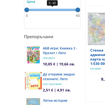
Цена
0 : 40
0
40
Препоръчани
АБВ игри: Книжка 2 -
Стенна
Пролет / Лято
админи
ПРОСВЕТА
карта н
1:530 0
10,05 € | 19,66 лв.
DATAMAP
Да открием заедно
9,
сезоните: Лято
КЛЕТ БЪЛГАРИЯ
2,51 € | 4,91 лв.
Лятна история