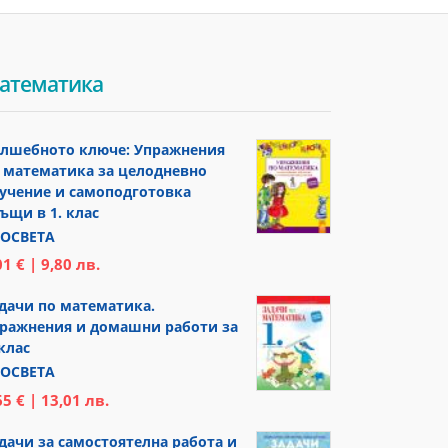
атематика
лшебното ключе: Упражнения
 математика за целодневно
учение и самоподготовка
ъщи в 1. клас
ОСВЕТА
01 € | 9,80 лв.
дачи по математика.
ражнения и домашни работи за
 клас
ОСВЕТА
65 € | 13,01 лв.
дачи за самостоятелна работа и