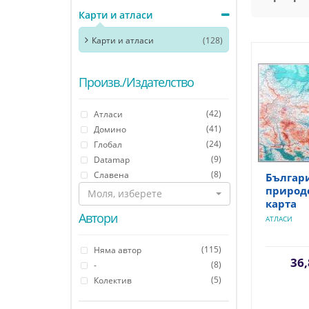
Карти и атласи
Карти и атласи
(128)
Произв./Издателство
(42)
Атласи
(41)
Домино
(24)
Глобал
(9)
Datamap
(8)
Славена
Българи
природ
Моля, изберете
карта
Автори
АТЛАСИ
(115)
Няма автор
36,
(8)
-
(5)
Колектив