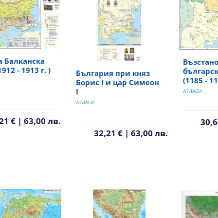
а Балканска
Възстано
912 - 1913 г. )
българс
България при княз
(1185 - 11
Борис I и цар Симеон
I
АТЛАСИ
АТЛАСИ
21 € | 63,00 лв.
30,6
32,21 € | 63,00 лв.