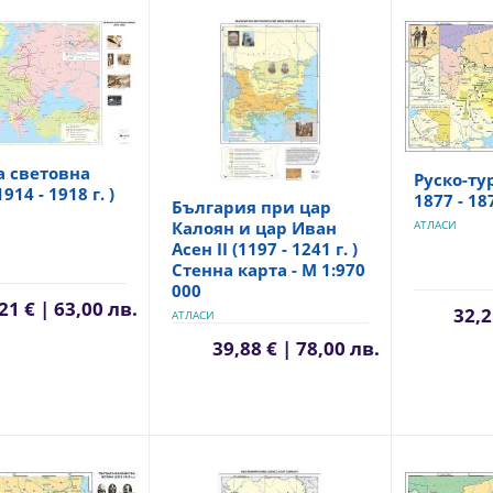
а световна
Руско-ту
914 - 1918 г. )
1877 - 187
България при цар
Калоян и цар Иван
АТЛАСИ
Асен II (1197 - 1241 г. )
Стенна карта - М 1:970
000
21 € | 63,00 лв.
32,2
АТЛАСИ
39,88 € | 78,00 лв.