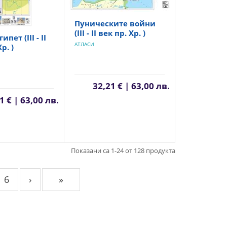
Пуническите войни
(ІІІ - ІІ век пр. Хр. )
пет (ІІІ - ІІ
АТЛАСИ
р. )
32,21 € | 63,00 лв.
1 € | 63,00 лв.
Показани са 1-24 от 128 продукта
6
›
»