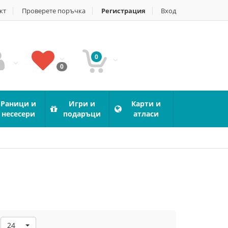
кт
Проверете поръчка
Регистрация
Вход
0
0
Раници и
Игри и
Карти и
несесери
подаръци
атласи
24