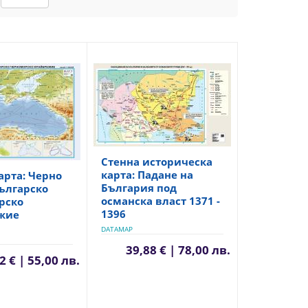
Стенна историческа
карта: Падане на
арта: Черно
България под
ългарско
османска власт 1371 -
рско
1396
жие
DATAMAP
39,88 € | 78,00 лв.
2 € | 55,00 лв.