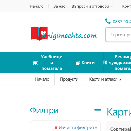
Начало
За нас
Въпроси и отговори
Конт
0887 90 4
Учебници
Речниц
и
Книги
чуждоези
помагала
помага
Начало
Продукти
Карти и атласи
Филтри
Карт
Изчисти филтрите
Сортирай