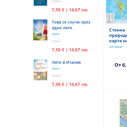
8,64 €
7,50 € | 14,67 лв.
Това се случи през
едно лято
Стенна
ИБИС
природ
карта н
8,64 €
DATAMAP
7,50 € | 14,67 лв.
Лято в Италия
От
6,
ИБИС
8,64 €
7,50 € | 14,67 лв.