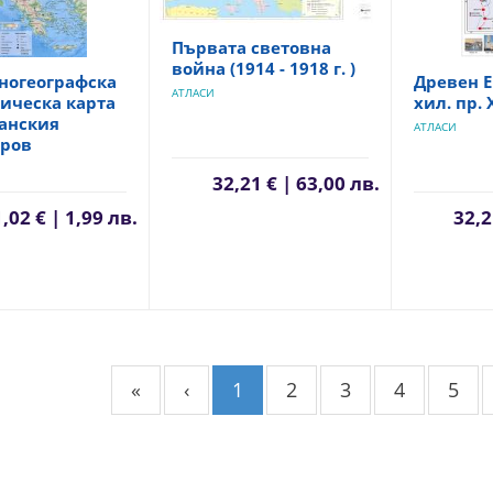
Първата световна
война (1914 - 1918 г. )
ногеографска
Древен Еги
АТЛАСИ
ическа карта
хил. пр. Х
канския
АТЛАСИ
тров
32,21 € | 63,00 лв.
1,02 € | 1,99 лв.
32,2
«
‹
1
2
3
4
5