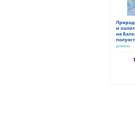
Природ
и полит
на Бал
полуос
ДОМИНО