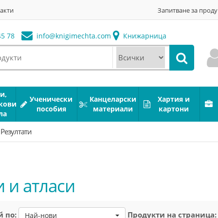
акти
Запитване за проду
5 78
info@
knigimechta.com
Книжарница
и,
Ученически
Канцеларски
Хартия и
кови
пособия
материали
картони
ла
Резултати
и и атласи
 по:
Продукти на страница:
Най-нови