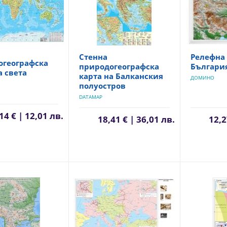
Стенна
Релефна 
огеографска
природогеографска
Българи
а света
карта на Балканския
ДОМИНО
полуостров
DATAMAP
14 € | 12,01 лв.
18,41 € | 36,01 лв.
12,2