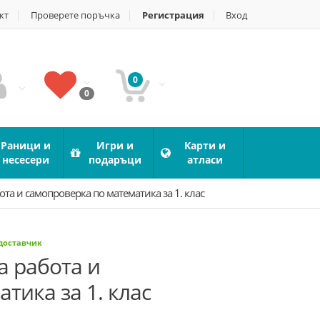
кт
Проверете поръчка
Регистрация
Вход
0
0
Раници и
Игри и
Карти и
несесери
подаръци
атласи
ота и самопроверка по математика за 1. клас
 доставчик
а работа и
тика за 1. клас