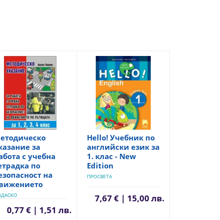
етодическо
Hello! Учебник по
казание за
английски език за
абота с учебна
1. клас - New
етрадка по
Edition
езопасност на
ПРОСВЕТА
вижението
ИДАСКО
7,67 € | 15,00 лв.
0,77 € | 1,51 лв.