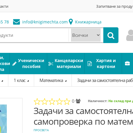
акти
Запитване за проду
5 78
info@
knigimechta.com
Книжарница
и,
Ученически
Канцеларски
Хартия и
кови
пособия
материали
картони
ла
а
1 клас
Математика
Задачи за самостоятелна раб
0
Наличност:
На склад при
Задачи за самостоятелн
самопроверка по матема
ПРОСВЕТА