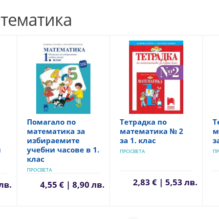
атематика
Помагало по
Тетрадка по
T
математика за
математика № 2
м
избираемите
за 1. клас
з
и
учебни часове в 1.
ПРОСВЕТА
ПР
клас
ПРОСВЕТА
2,83 € | 5,53 лв.
 лв.
4,55 € | 8,90 лв.