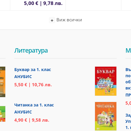
5,00 € | 9,78 лв.
Виж всички
Литература
М
Буквар за 1. клас
Въ
по
АНУБИС
об
5,50 € | 10,76 лв.
вк
ПР
5,
Читанка за 1. клас
АНУБИС
За
4,90 € | 9,58 лв.
Уп
1.