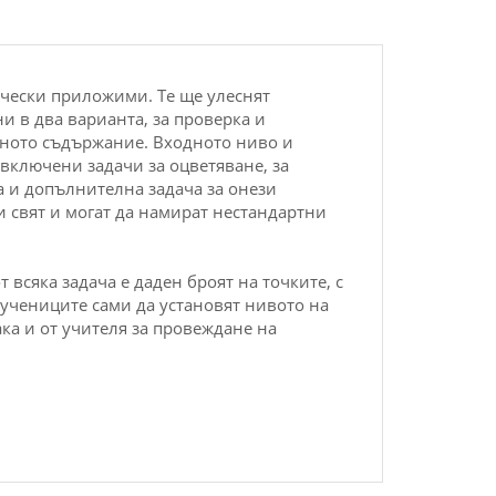
ически приложими. Те ще улеснят
и в два варианта, за проверка и
бното съдържание. Входното ниво и
а включени
задачи
за оцветяване, за
 и допълнителна
задача
за онези
 свят и могат да намират нестандартни
от всяка
задача
е даден броят на точките, с
 учениците сами да установят нивото на
ка и от учителя за провеждане на