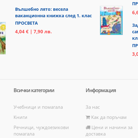
ПР
Вълшебно лято: весела
6,
ваканционна книжка след 1. клас
ПРОСВЕТА
За
4,04 € | 7,90 лв.
са
кл
ПР
3,
Всички категории
Информация
Учебници и помагала
За нас
Книги
Как да поръчам
Речници, чуждоезикови
Цени и начини за
помагала
доставка