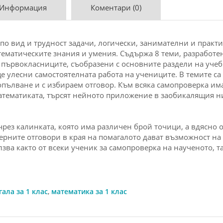
 Информация
Коментари (0)
по вид и трудност
задачи
, логически, занимателни и практ
ематическите знания и умения. Съдържа 8 теми, разработен
 първокласниците, съобразени с основните раздели на уче
 ще улесни
самостоятелната работа
на учениците. В темите с
попълване и с избираем отговор. Към всяка
самопроверка
има
атематика
та, търсят нейното приложение в заобикалящия ни
чрез калинката, която има различен брой точици, а вдясно 
ерните отговори в края на помагалото дават възможност на
лзва както от всеки ученик за
самопроверка
на наученото, та
ала за 1 клас
,
математика за 1 клас