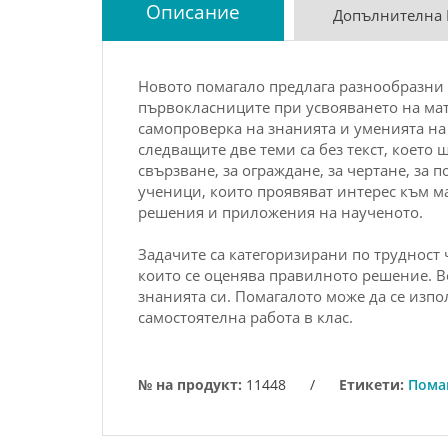
Описание
Допълнителна
Новото помагало предлага разнообразни 
първокласниците при усвояването на мат
самопроверка
на знанията и уменията на
следващите две теми са без текст, което
свързване, за ограждане, за чертане, за 
ученици, които проявяват интерес към
м
решения и приложения на наученото.
Задачи
те са категоризирани по трудност 
които се оценява правилното решение. В
знанията си. Помагалото може да се изпо
самостоятелна работа
в клас.
№ на продукт:
11448
/
Етикети:
Помаг