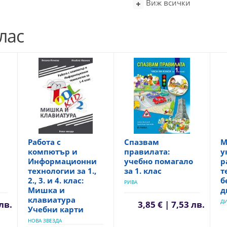
Виж всички
лас
Работа с
Спазвам
М
компютър и
правилата:
у
Информационни
учебно помагало
р
технологии за 1.,
за 1. клас
т
2., 3. и 4. клас:
б
РИВА
Мишка и
д
клавиатура
Д
 лв.
3,85 € | 7,53 лв.
Учебни карти
НОВА ЗВЕЗДА