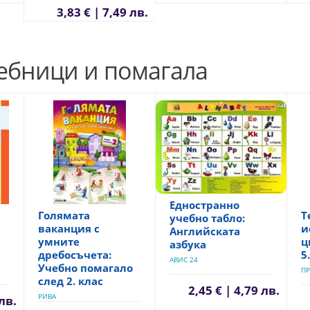
3,83 € | 7,49 лв.
чебници и помагала
Едностранно
Голямата
Т
учебно табло:
ваканция с
и
Английската
умните
ц
азбука
дребосъчета:
5
АВИС 24
Учебно помагало
ПР
след 2. клас
2,45 € | 4,79 лв.
РИВА
 лв.