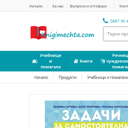
Начало
За нас
Въпроси и отговори
Конт
0887 90 4
Учебници
Речниц
и
Книги
чуждоези
помагала
помага
Начало
Продукти
Учебници и помагал