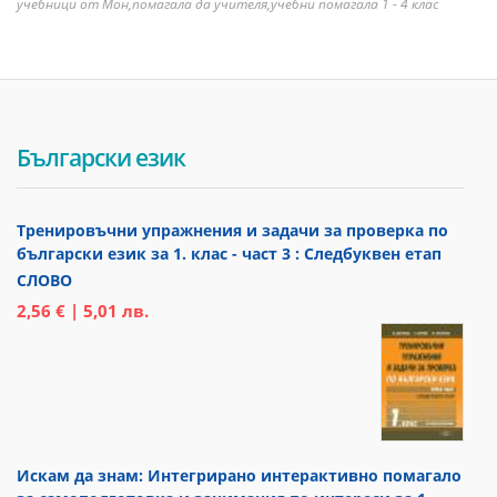
учебници от Мон,помагала да учителя,учебни помагала 1 - 4 клас
Български език
Тренировъчни упражнения и задачи за проверка по
български език за 1. клас - част 3 : Следбуквен етап
СЛОВО
2,56 € | 5,01 лв.
Искам да знам: Интегрирано интерактивно помагало