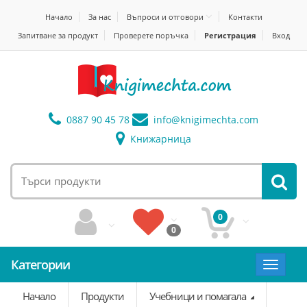
Начало
За нас
Въпроси и отговори
Контакти
Запитване за продукт
Проверете поръчка
Регистрация
Вход
0887 90 45 78
info@
knigimechta.com
Книжарница
0
0
Категории
Toggle
navigat
Начало
Продукти
Учебници и помагала