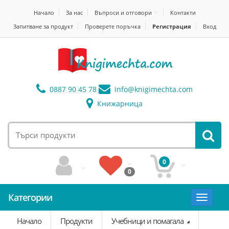
Начало
За нас
Въпроси и отговори
Контакти
Запитване за продукт
Проверете поръчка
Регистрация
Вход
0887 90 45 78
info@
knigimechta.com
Книжарница
0
0
Категории
Toggle
navigat
Начало
Продукти
Учебници и помагала