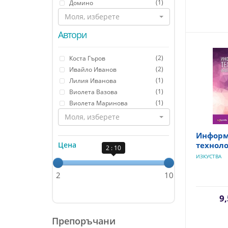
(1)
Домино
Моля, изберете
Автори
(2)
Коста Гъров
(2)
Ивайло Иванов
(1)
Лилия Иванова
(1)
Виолета Вазова
(1)
Виолета Маринова
Моля, изберете
Информ
Цена
техноло
2 : 10
ИЗКУСТВА
2
10
9,
Препоръчани