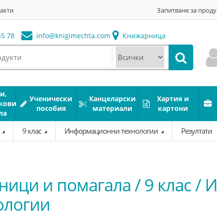
акти
Запитване за проду
5 78
info@
knigimechta.com
Книжарница
и,
Ученически
Канцеларски
Хартия и
кови
пособия
материали
картони
ла
а
9 клас
Информационни технологии
Резултати
ници и помагала / 9 клас 
ологии