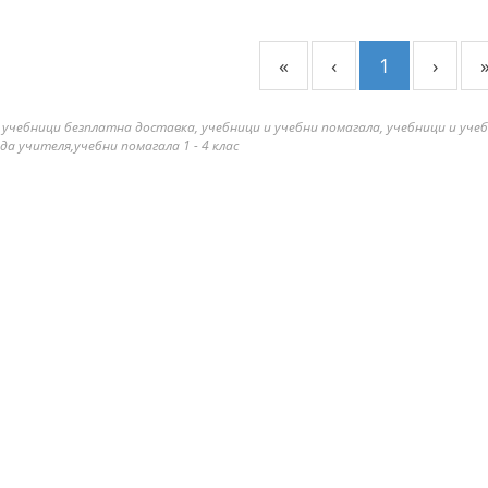
«
‹
1
›
 учебници безплатна доставка, учебници и учебни помагала, учебници и уче
да учителя,учебни помагала 1 - 4 клас