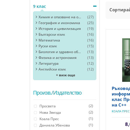
9 клас
Сортирай
Химия и опазване на околната среда
(27)
География и икономика
(25)
История и цивилизация
(19)
Български език
(16)
Математика
(16)
Руски език
(15)
Биология и здравно образoвание
(13)
Физика и астрономия
(13)
Литература
(12)
Английски език
(12)
+ виж още
Ръковод
Произв./Издателство
информа
клас П
на С++
(2)
Просвета
КОАЛА ПРЕС
(2)
Нова Звезда
(1)
Коала Прес
8,
(1)
Даниела Убенова