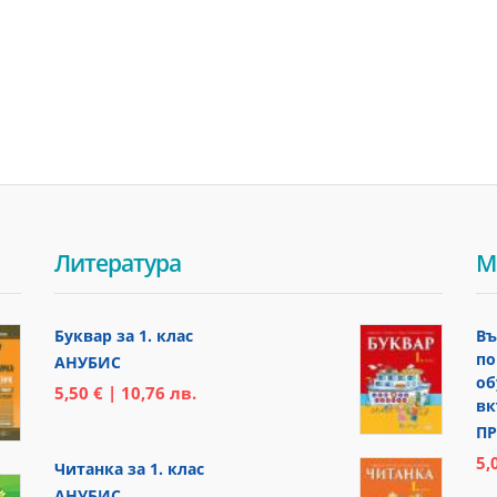
Литература
М
Буквар за 1. клас
Въ
по
АНУБИС
об
5,50 € | 10,76 лв.
вк
ПР
5,
Читанка за 1. клас
АНУБИС