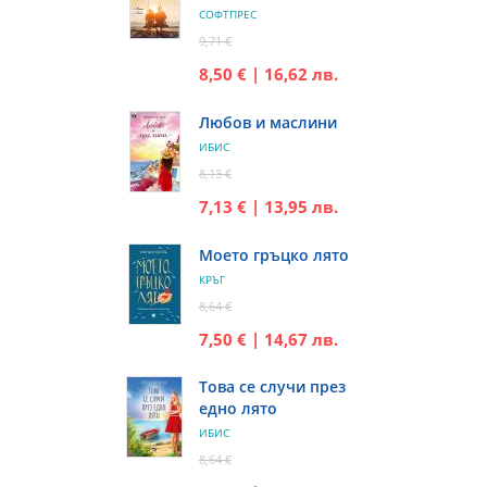
СОФТПРЕС
9,71 €
8,50 € | 16,62 лв.
Любов и маслини
ИБИС
8,13 €
7,13 € | 13,95 лв.
Моето гръцко лято
КРЪГ
8,64 €
7,50 € | 14,67 лв.
Това се случи през
едно лято
ИБИС
8,64 €