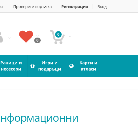
кт
Проверете поръчка
Регистрация
Вход
0
0
Раници и
Игри и
Карти и
несесери
подаръци
атласи
/ Информационни