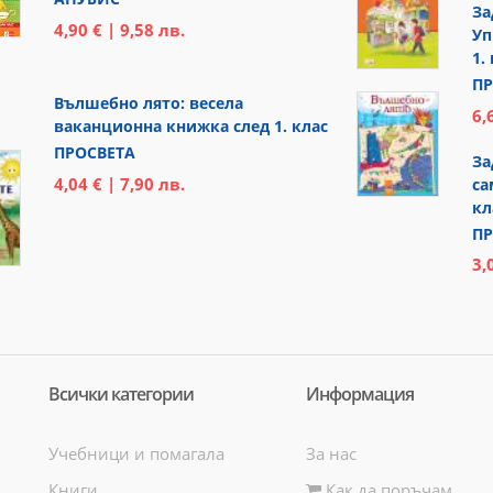
За
4,90 € | 9,58 лв.
Уп
1.
ПР
Вълшебно лято: весела
6,
ваканционна книжка след 1. клас
ПРОСВЕТА
За
4,04 € | 7,90 лв.
са
кл
ПР
3,
Всички категории
Информация
Учебници и помагала
За нас
Книги
Как да поръчам