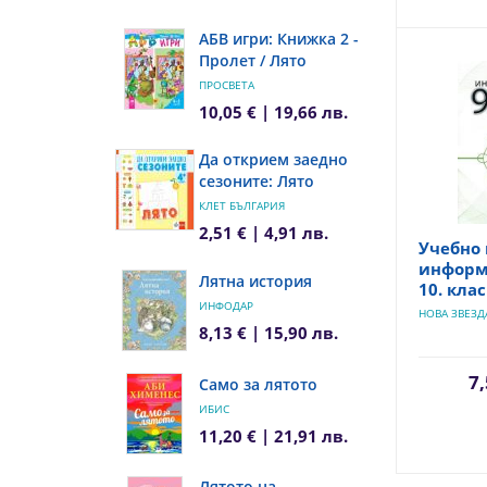
АБВ игри: Книжка 2 -
Пролет / Лято
ПРОСВЕТА
10,05 € | 19,66 лв.
Да открием заедно
сезоните: Лято
КЛЕТ БЪЛГАРИЯ
2,51 € | 4,91 лв.
Учебно 
информа
Лятна история
10. клас
ИНФОДАР
НОВА ЗВЕЗД
8,13 € | 15,90 лв.
7,
Само за лятото
ИБИС
11,20 € | 21,91 лв.
Лятото на