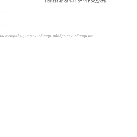
Показани са 1-11 от 11 продукта
»
бни тетрадки, нови учебници, одобрени учебници от