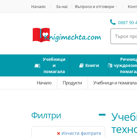
Начало
За нас
Въпроси и отговори
Конт
0887 90 4
Учебници
Речниц
и
Книги
чуждоези
помагала
помага
Начало
Продукти
Учебници и помагал
Филтри
Учеб
техн
Изчисти филтрите