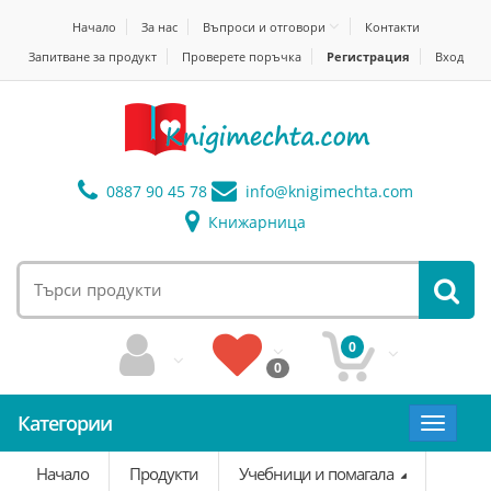
Начало
За нас
Въпроси и отговори
Контакти
Запитване за продукт
Проверете поръчка
Регистрация
Вход
0887 90 45 78
info@
knigimechta.com
Книжарница
0
0
Категории
Toggle
navigat
Начало
Продукти
Учебници и помагала