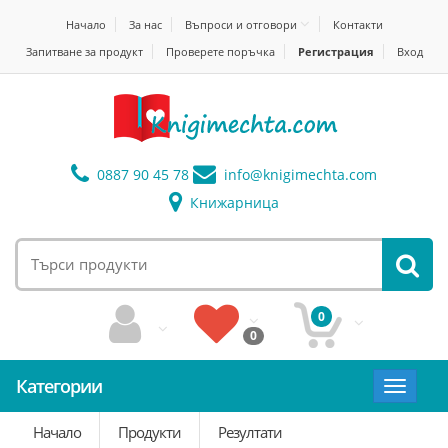
Начало
За нас
Въпроси и отговори
Контакти
Запитване за продукт
Проверете поръчка
Регистрация
Вход
0887 90 45 78
info@
knigimechta.com
Книжарница
0
0
Категории
Toggle
navigat
Начало
Продукти
Резултати