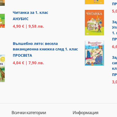
ПР
5,
Читанка за 1. клас
АНУБИС
За
4,90 € | 9,58 лв.
Уп
1.
ПР
Вълшебно лято: весела
6,
ваканционна книжка след 1. клас
ПРОСВЕТА
За
4,04 € | 7,90 лв.
са
кл
ПР
3,
Всички категории
Информация