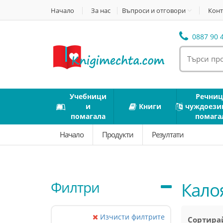
Начало
За нас
Въпроси и отговори
Конт
0887 90 4
Учебници
Речниц
и
Книги
чуждоези
помагала
помага
Начало
Продукти
Резултати
Филтри
Кало
Изчисти филтрите
Сортирай