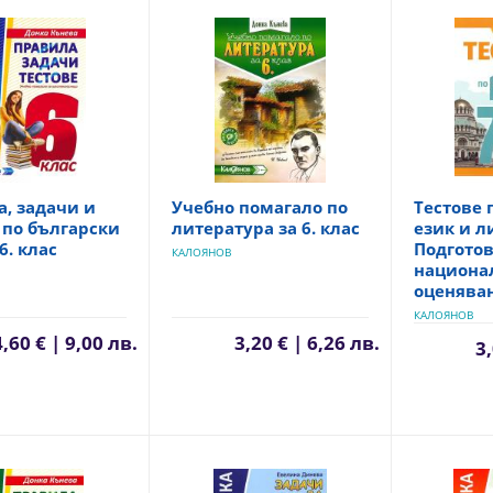
, задачи и
Учебно помагало по
Тестове 
 по български
литература за 6. клас
език и л
6. клас
Подготов
КАЛОЯНОВ
национа
оценяван
КАЛОЯНОВ
4,60 € | 9,00 лв.
3,20 € | 6,26 лв.
3,