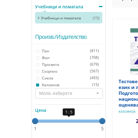
Учебници и помагала
Учебници и помагала
(15)
Произв./Издателство
(811)
Пан
(708)
Фют
(679)
Просвета
(567)
Скорпио
(493)
Сиела
Тестове
(15)
Калоянов
език и 
Подгото
Моля, изберете
национ
оценява
Цена
1 : 5
КАЛОЯНОВ
1
5