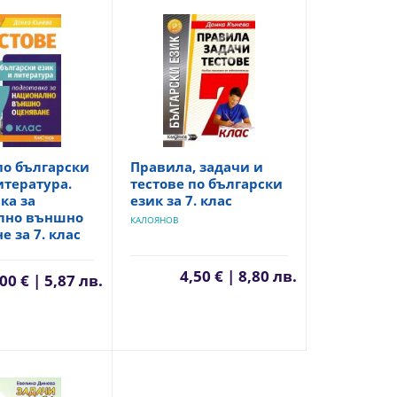
по български
Правила, задачи и
итература.
тестове по български
ка за
език за 7. клас
лно външно
КАЛОЯНОВ
е за 7. клас
4,50 € | 8,80 лв.
00 € | 5,87 лв.