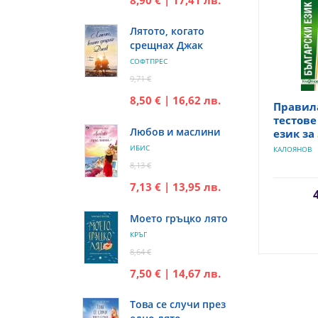
Лятото, когато
срещнах Джак
СОФТПРЕС
9,71 €
8,50 € | 16,62 лв.
Правила
тестове
Любов и маслини
език за 
ИБИС
КАЛОЯНОВ
8,13 €
7,13 € | 13,95 лв.
Моето гръцко лято
КРЪГ
8,64 €
7,50 € | 14,67 лв.
Това се случи през