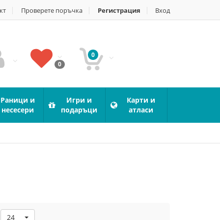
кт
Проверете поръчка
Регистрация
Вход
0
0
Раници и
Игри и
Карти и
несесери
подаръци
атласи
24