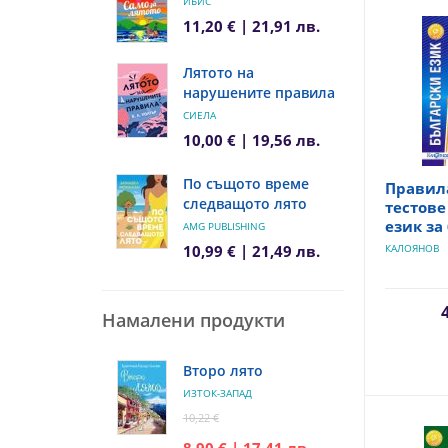
ИБИС
11,20 € | 21,91 лв.
Лятото на
нарушените правила
СИЕЛА
10,00 € | 19,56 лв.
По същото време
Правила
следващото лято
тестове
език за 
AMG PUBLISHING
10,99 € | 21,49 лв.
КАЛОЯНОВ
Намалени продукти
Второ лято
ИЗТОК-ЗАПАД
10,22 €
8,90 € | 17,41 лв.