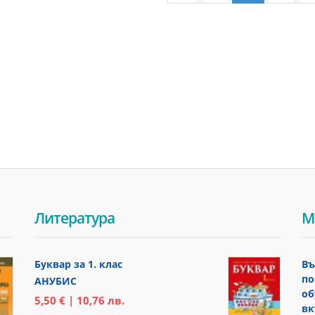
Литература
М
Буквар за 1. клас
Въ
по
АНУБИС
об
5,50 € | 10,76 лв.
вк