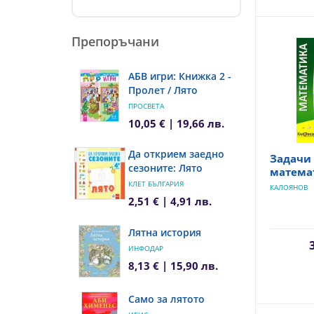
Препоръчани
АБВ игри: Книжка 2 -
Пролет / Лято
ПРОСВЕТА
10,05 € | 19,66 лв.
Да открием заедно
Задачи
сезоните: Лято
математ
КЛЕТ БЪЛГАРИЯ
КАЛОЯНОВ
2,51 € | 4,91 лв.
Лятна история
ИНФОДАР
8,13 € | 15,90 лв.
Само за лятото