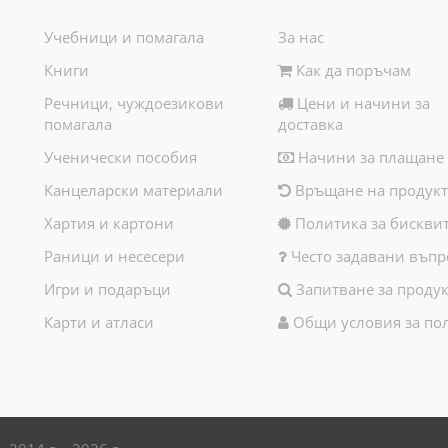
Учебници и помагала
За нас
Книги
Как да поръчам
Речници, чуждоезикови
Цени и начини за
помагала
доставка
Ученически пособия
Начини за плащане
Канцеларски материали
Връщане на продукт
Хартия и картони
Политика за бискви
Раници и несесери
Често задавани въпр
Игри и подаръци
Запитване за продук
Карти и атласи
Общи условия за по