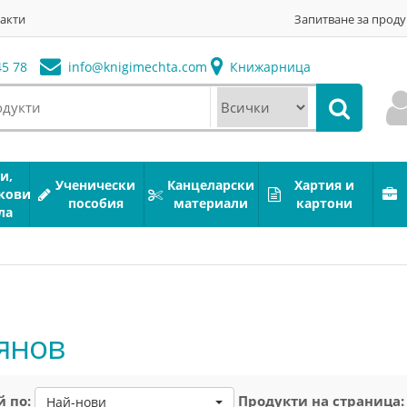
акти
Запитване за проду
5 78
info@
knigimechta.com
Книжарница
и,
Ученически
Канцеларски
Хартия и
кови
пособия
материали
картони
ла
янов
 по:
Продукти на страница:
Най-нови