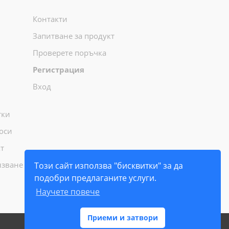
Контакти
Запитване за продукт
Проверете поръчка
Регистрация
Вход
тки
оси
т
лзване
Този сайт използва "бисквитки" за да
подобри предлаганите услуги.
Научете повече
Приеми и затвори