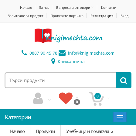
Начало
За нас
Въпроси и отговори
Контакти
Запитване за продукт
Проверете поръчка
Регистрация
Вход
0887 90 45 78
info@
knigimechta.com
Книжарница
0
0
Категории
Toggle
navigat
Начало
Продукти
Учебници и помагала