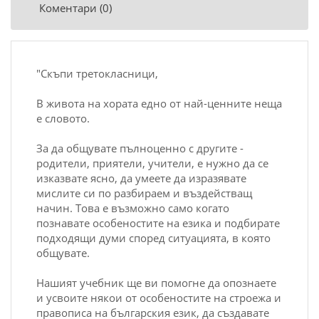
Коментари (0)
"Скъпи третокласници,
В живота на хората едно от най-ценните неща
е словото.
За да общувате пълноценно с другите -
родители, приятели, учители, е нужно да се
изказвате ясно, да умеете да изразявате
мислите си по разбираем и въздействащ
начин. Това е възможно само когато
познавате особеностите на
език
а и подбирате
подходящи думи според ситуацията, в която
общувате.
Нашият учебник ще ви помогне да опознаете
и усвоите някои от особеностите на строежа и
правописа на
българския език
, да създавате