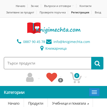
Начало
За нас
Въпроси и отговори
Контакти
Запитване за продукт
Проверете поръчка
Регистрация
Вход
0887 90 45 78
info@
knigimechta.com
Книжарница
0
0
Категории
Toggle
navigat
Начало
Продукти
Учебници и помагала