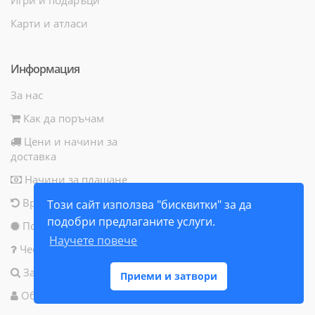
Карти и атласи
Информация
За нас
Как да поръчам
Цени и начини за
доставка
Начини за плащане
Връщане на продукт
Този сайт използва "бисквитки" за да
подобри предлаганите услуги.
Политика за бисквитки
Научете повече
Често задавани въпроси
Запитване за продукт
Приеми и затвори
Общи условия за ползване