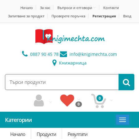
Начало
За нас
Въпроси и отговори
Контакти
Запитване за продукт
Проверете поръчка
Регистрация
Вход
0887 90 45 78
info@
knigimechta.com
Книжарница
0
0
Категории
Toggle
navigat
Начало
Продукти
Резултати