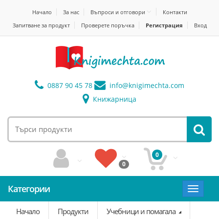
Начало
За нас
Въпроси и отговори
Контакти
Запитване за продукт
Проверете поръчка
Регистрация
Вход
0887 90 45 78
info@
knigimechta.com
Книжарница
0
0
Категории
Toggle
navigat
Начало
Продукти
Учебници и помагала