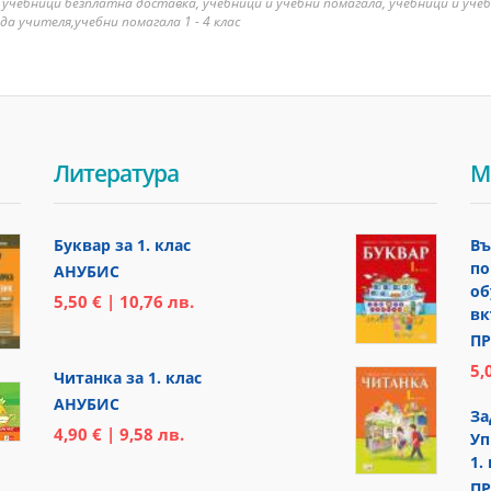
 учебници безплатна доставка, учебници и учебни помагала, учебници и уче
да учителя,учебни помагала 1 - 4 клас
Литература
М
Буквар за 1. клас
Въ
по
АНУБИС
об
5,50 € | 10,76 лв.
вк
ПР
5,
Читанка за 1. клас
АНУБИС
За
4,90 € | 9,58 лв.
Уп
1.
ПР