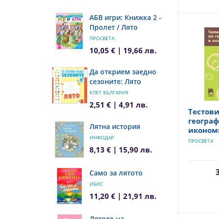
АБВ игри: Книжка 2 -
Пролет / Лято
ПРОСВЕТА
10,05 € | 19,66 лв.
Да открием заедно
сезоните: Лято
КЛЕТ БЪЛГАРИЯ
2,51 € | 4,91 лв.
Тестови
географ
Лятна история
икономи
ИНФОДАР
ПРОСВЕТА
8,13 € | 15,90 лв.
Само за лятото
ИБИС
11,20 € | 21,91 лв.
Лятото на