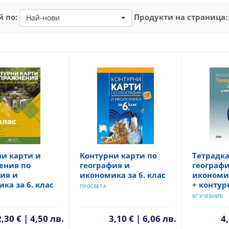
 по:
Продукти на страница:
Най-нови
и карти и
Контурни карти по
Тетрадка
ения по
география и
географи
ия и
икономика за 6. клас
икономик
ка за 6. клас
+ контур
ПРОСВЕТА
БГ УЧЕБНИК
2,30 € | 4,50 лв.
3,10 € | 6,06 лв.
4,