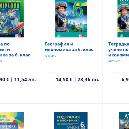
а по
География и
Тетрадка
ия и
икономика за 6. клас
учене по
ка за 6. клас
икономик
АНУБИС
00
АНУБИС
90 € | 11,54 лв.
14,50 € | 28,36 лв.
6,9