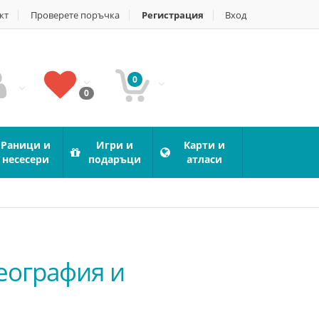
кт
Проверете поръчка
Регистрация
Вход
0
0
Раници и
Игри и
Карти и
несесери
подаръци
атласи
География и