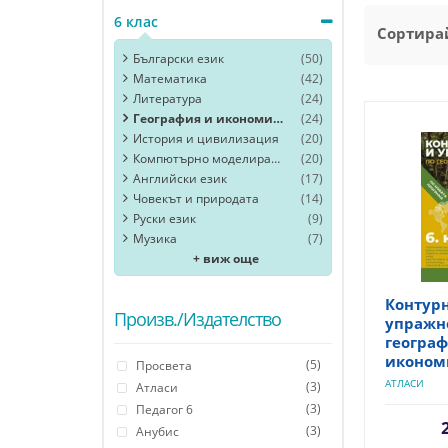
6 клас
Сортирай
Български език
(50)
Математика
(42)
Литература
(24)
География и икономика
(24)
История и цивилизация
(20)
Компютърно моделиране и информационни технологии
(20)
Английски език
(17)
Човекът и природата
(14)
Руски език
(9)
Музика
(7)
+ виж още
Контурн
Произв./Издателство
упражн
географ
икономи
(5)
Просвета
АТЛАСИ
(3)
Атласи
(3)
Педагог 6
(3)
Анубис