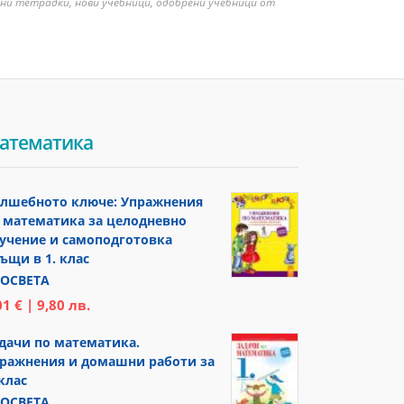
бни тетрадки, нови учебници, одобрени учебници от
атематика
лшебното ключе: Упражнения
 математика за целодневно
учение и самоподготовка
ъщи в 1. клас
ОСВЕТА
01 € | 9,80 лв.
дачи по математика.
ражнения и домашни работи за
 клас
ОСВЕТА