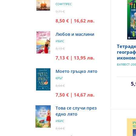
СОФТПРЕС
9,71 €
8,50 € | 16,62 лв.
Любов и маслини
ИБИС
Тетрадк
8,13 €
географ
7,13 € | 13,95 лв.
икономи
БУЛВЕСТ-20
Моето гръцко лято
КРЪГ
5,
8,64 €
7,50 € | 14,67 лв.
Това се случи през
едно лято
ИБИС
8,64 €