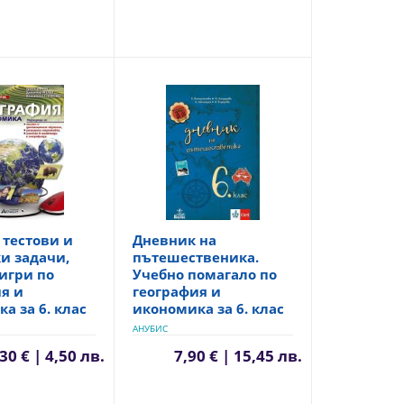
 тестови и
Дневник на
и задачи,
пътешественика.
игри по
Учебно помагало по
я и
география и
а за 6. клас
икономика за 6. клас
АНУБИС
30 € | 4,50 лв.
7,90 € | 15,45 лв.