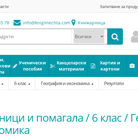
акти
Запитване за проду
5 78
info@
knigimechta.com
Книжарница
и,
Ученически
Канцеларски
Хартия и
кови
пособия
материали
картони
ла
а
6 клас
География и икономика
Резултати
ници и помагала / 6 клас / 
омика