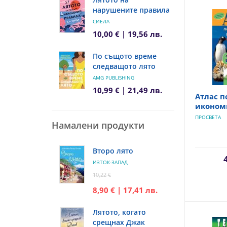
нарушените правила
СИЕЛА
10,00 € | 19,56 лв.
По същото време
следващото лято
AMG PUBLISHING
10,99 € | 21,49 лв.
Атлас п
икономи
ПРОСВЕТА
Намалени продукти
Второ лято
ИЗТОК-ЗАПАД
10,22 €
8,90 € | 17,41 лв.
Лятото, когато
срещнах Джак