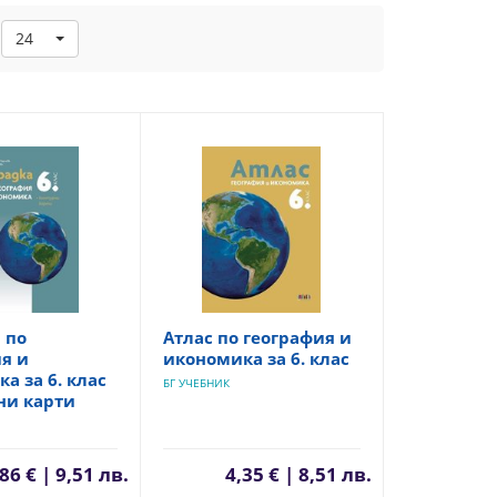
24
 по
Атлас по география и
я и
икономика за 6. клас
а за 6. клас
БГ УЧЕБНИК
ни карти
86 € | 9,51 лв.
4,35 € | 8,51 лв.