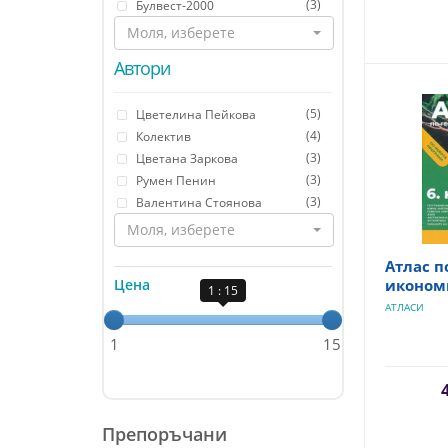
(3)
Булвест-2000
Моля, изберете
Автори
(5)
Цветелина Пейкова
(4)
Колектив
(3)
Цветана Заркова
(3)
Румен Пенин
(3)
Валентина Стоянова
Моля, изберете
Атлас п
Цена
икономи
1 : 15
АТЛАСИ
1
15
Препоръчани