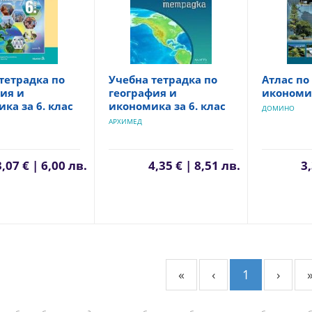
тетрадка по
Учебна тетрадка по
Атлас по
ия и
география и
икономик
ка за 6. клас
икономика за 6. клас
ДОМИНО
АРХИМЕД
3,07 € | 6,00 лв.
4,35 € | 8,51 лв.
3,
«
‹
1
›