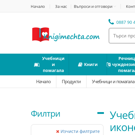
Начало
За нас
Въпроси и отговори
Конт
0887 90 4
Учебници
Речниц
и
Книги
чуждоези
помагала
помага
Начало
Продукти
Учебници и помагал
Филтри
Учеб
икон
Изчисти филтрите