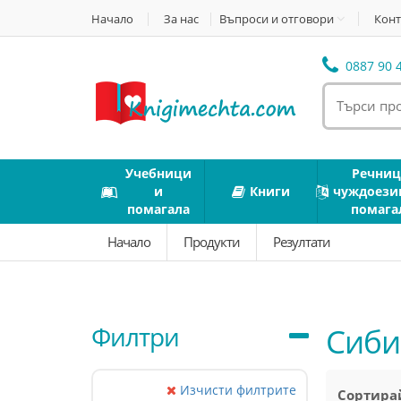
Начало
За нас
Въпроси и отговори
Конт
0887 90 4
Учебници
Речниц
и
Книги
чуждоези
помагала
помага
Начало
Продукти
Резултати
Филтри
Сиби
Изчисти филтрите
Сортирай