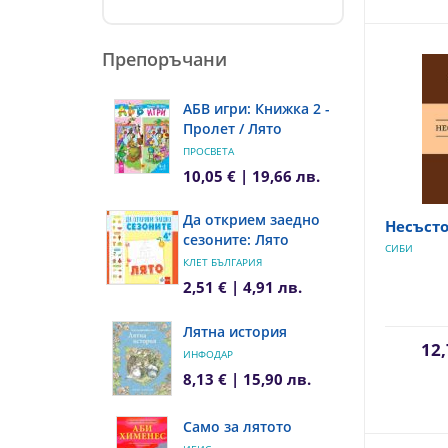
Препоръчани
АБВ игри: Книжка 2 -
Пролет / Лято
ПРОСВЕТА
10,05 € | 19,66 лв.
Да открием заедно
Несъст
сезоните: Лято
СИБИ
КЛЕТ БЪЛГАРИЯ
2,51 € | 4,91 лв.
Лятна история
12,
ИНФОДАР
8,13 € | 15,90 лв.
Само за лятото