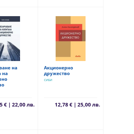
ване на
Акционерно
 на
дружество
рно
СИБИ
во
5 € | 22,00 лв.
12,78 € | 25,00 лв.