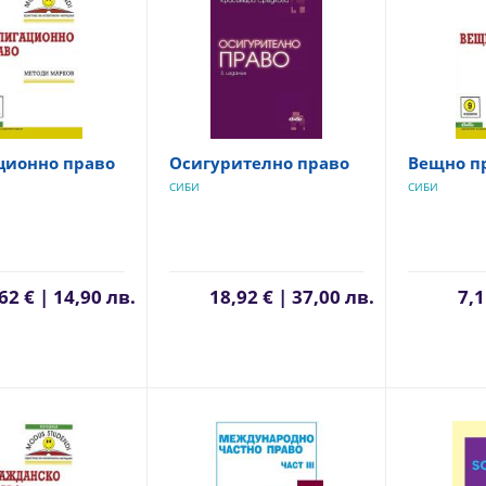
ционно право
Осигурително право
Вещно п
СИБИ
СИБИ
62 € | 14,90 лв.
18,92 € | 37,00 лв.
7,1