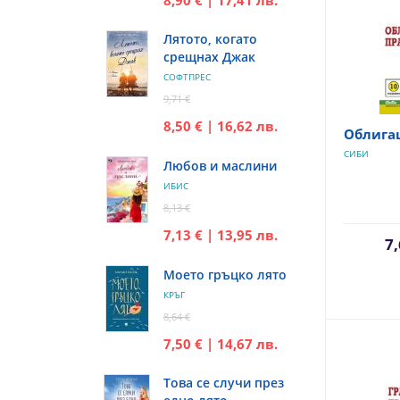
Лятото, когато
срещнах Джак
СОФТПРЕС
9,71 €
8,50 € | 16,62 лв.
Облига
СИБИ
Любов и маслини
ИБИС
8,13 €
7,13 € | 13,95 лв.
7,
Моето гръцко лято
КРЪГ
8,64 €
7,50 € | 14,67 лв.
Това се случи през