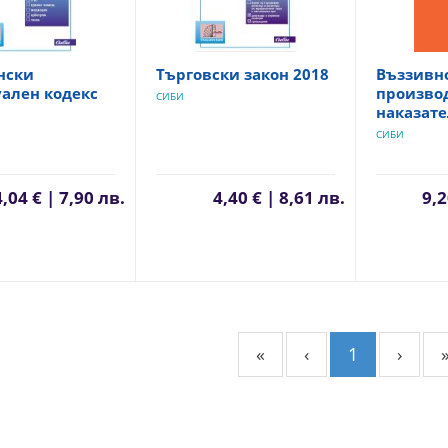
нски
Търговски закон 2018
Въззивн
ален кодекс
производ
СИБИ
наказате
СИБИ
4,04 € | 7,90 лв.
4,40 € | 8,61 лв.
9,2
«
‹
1
›