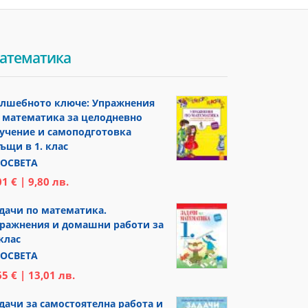
атематика
лшебното ключе: Упражнения
 математика за целодневно
учение и самоподготовка
ъщи в 1. клас
ОСВЕТА
01 € | 9,80 лв.
дачи по математика.
ражнения и домашни работи за
 клас
ОСВЕТА
65 € | 13,01 лв.
дачи за самостоятелна работа и