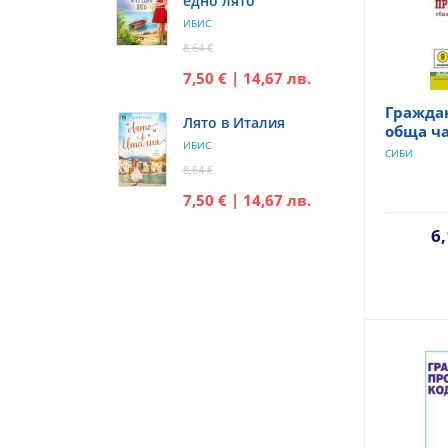
едно лято
ИБИС
8,64 €
7,50 € | 14,67 лв.
Граждан
Лято в Италия
обща ч
ИБИС
СИБИ
8,64 €
7,50 € | 14,67 лв.
6,