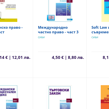
ско право -
Международно
Soft Law 
аст
частно право - част 3
съвреме
СИБИ
СИБИ
14 € | 12,01 лв.
4,50 € | 8,80 лв.
8,1