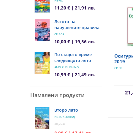
ИБИС
11,20 € | 21,91 лв.
Лятото на
нарушените правила
СИЕЛА
10,00 € | 19,56 лв.
По същото време
Осигур
следващото лято
2019
AMG PUBLISHING
СИБИ
10,99 € | 21,49 лв.
21,
Намалени продукти
Второ лято
ИЗТОК-ЗАПАД
10,22 €
8,90 € | 17,41 лв.