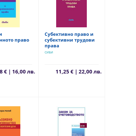
и
Субективно право и
нното право
субективни трудови
права
СИБИ
8 € | 16,00 лв.
11,25 € | 22,00 лв.