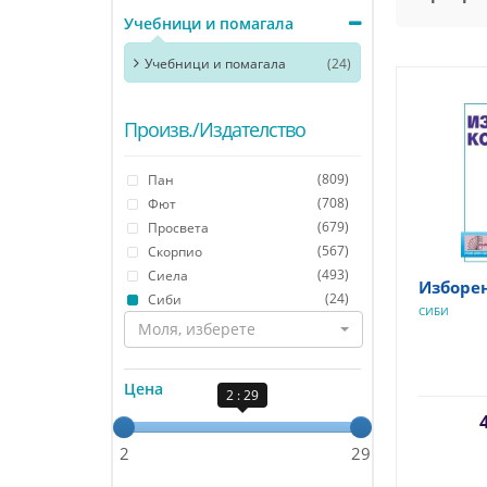
Учебници и помагала
Учебници и помагала
(24)
Произв./Издателство
(809)
Пан
(708)
Фют
(679)
Просвета
(567)
Скорпио
(493)
Сиела
Изборен
(24)
Сиби
СИБИ
Моля, изберете
Цена
2 : 29
2
29