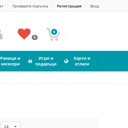
кт
Проверете поръчка
Регистрация
Вход
0
0
Раници и
Игри и
Карти и
несесери
подаръци
атласи
24