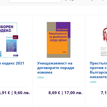
 кодекс 2021
Унищожаемост на
Престъп
договорите поради
против с
измама
българск
наказате
СИБИ
СИБИ
4,91 € | 9,60 лв.
8,69 € | 17,00 лв.
7,1