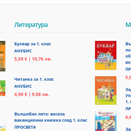
Литература
М
Буквар за 1. клас
Въ
по
АНУБИС
об
5,50 € | 10,76 лв.
вк
ПР
5,
Читанка за 1. клас
АНУБИС
За
4,90 € | 9,58 лв.
Уп
1.
ПР
Вълшебно лято: весела
6,
ваканционна книжка след 1. клас
ПРОСВЕТА
За