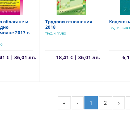
 облагане и
Трудови отношения
Кодекс н
одно
2018
ТРУД И ПРАВО
ване 2017 г.
ТРУД И ПРАВО
ВО
41 € | 36,01 лв.
18,41 € | 36,01 лв.
6,1
«
‹
1
2
›