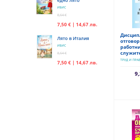
едно лято
ИБИС
8,64 €
7,50 € | 14,67 лв.
Дисцип
Лято в Италия
отговор
ИБИС
работн
служит
8,64 €
ТРУД И ПРА
7,50 € | 14,67 лв.
9,