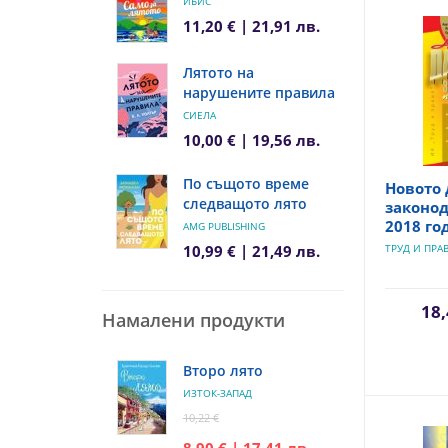
ИБИС
11,20 € | 21,91 лв.
Лятото на
нарушените правила
СИЕЛА
10,00 € | 19,56 лв.
По същото време
Новото
следващото лято
законод
2018 го
AMG PUBLISHING
10,99 € | 21,49 лв.
ТРУД И ПРА
18,
Намалени продукти
Второ лято
ИЗТОК-ЗАПАД
10,22 €
8,90 € | 17,41 лв.