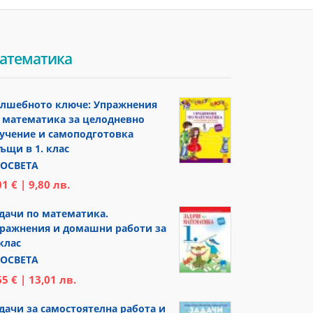
атематика
лшебното ключе: Упражнения
 математика за целодневно
учение и самоподготовка
ъщи в 1. клас
ОСВЕТА
01 € | 9,80 лв.
дачи по математика.
ражнения и домашни работи за
 клас
ОСВЕТА
65 € | 13,01 лв.
дачи за самостоятелна работа и