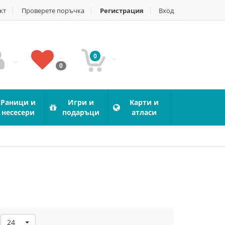
кт
Проверете поръчка
Регистрация
Вход
0
0
Раници и
Игри и
Карти и
несесери
подаръци
атласи
24