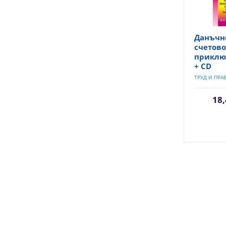
Данъчно
счетов
приключ
+ CD
ТРУД И ПРА
18,