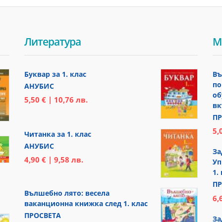
Литература
М
Буквар за 1. клас
Въ
по
АНУБИС
об
5,50 € | 10,76 лв.
вк
ПР
5,
Читанка за 1. клас
АНУБИС
За
4,90 € | 9,58 лв.
Уп
1.
ПР
Вълшебно лято: весела
6,
ваканционна книжка след 1. клас
ПРОСВЕТА
За