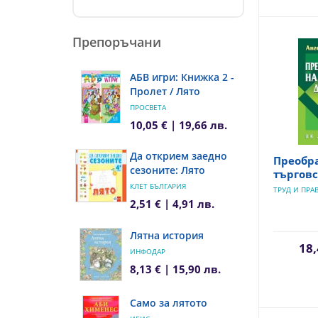
Препоръчани
АБВ игри: Книжка 2 -
Пролет / Лято
ПРОСВЕТА
10,05 € | 19,66 лв.
Да открием заедно
Преобр
сезоните: Лято
търгов
КЛЕТ БЪЛГАРИЯ
ТРУД И ПРА
2,51 € | 4,91 лв.
Лятна история
18,
ИНФОДАР
8,13 € | 15,90 лв.
Само за лятото