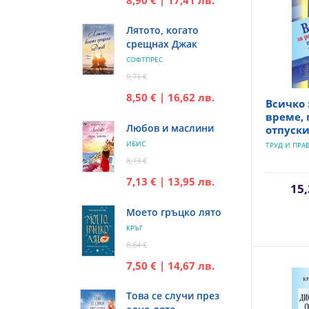
Лятото, когато
срещнах Джак
СОФТПРЕС
9,71 €
8,50 € | 16,62 лв.
Всичко 
време, 
Любов и маслини
отпуск
ИБИС
ТРУД И ПРА
8,13 €
7,13 € | 13,95 лв.
15,
Моето гръцко лято
КРЪГ
8,64 €
7,50 € | 14,67 лв.
Това се случи през