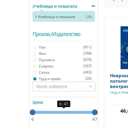
Учебници и помагала
Учебници и помагала
(26)
Произв./Издателство
(811)
Пан
(708)
Фют
(679)
Просвета
(567)
Скорпио
(493)
Сиела
Неврох
(26)
Труд и право
патолог
вентри
Моля, изберете
ТРУД И ПРА
Цена
6 : 47
46,
6
47