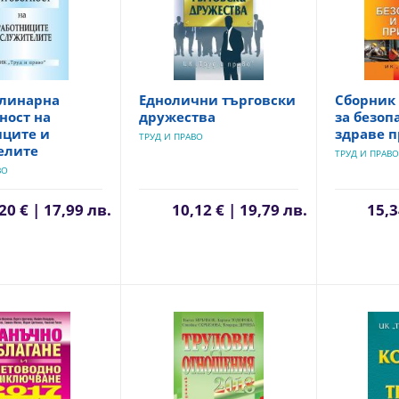
линарна
Еднолични търговски
Сборник
ност на
дружества
за безоп
иците и
здраве п
ТРУД И ПРАВО
елите
ТРУД И ПРАВО
ВО
20 € | 17,99 лв.
10,12 € | 19,79 лв.
15,3