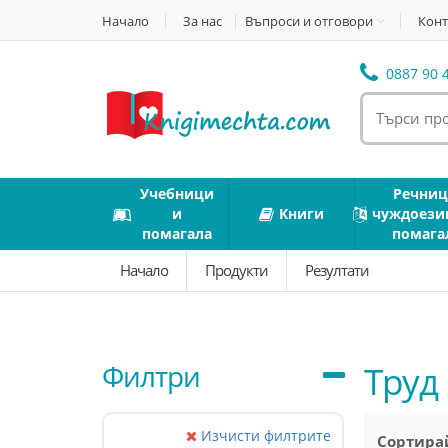
Начало
За нас
Въпроси и отговори
Конт
0887 90 4
Учебници
Речниц
и
Книги
чуждоези
помагала
помага
Начало
Продукти
Резултати
Филтри
Труд
Изчисти филтрите
Сортирай