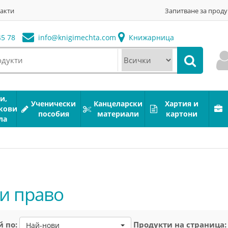
акти
Запитване за проду
5 78
info@
knigimechta.com
Книжарница
и,
Ученически
Канцеларски
Хартия и
кови
пособия
материали
картони
ла
 и право
 по:
Продукти на страница:
Най-нови