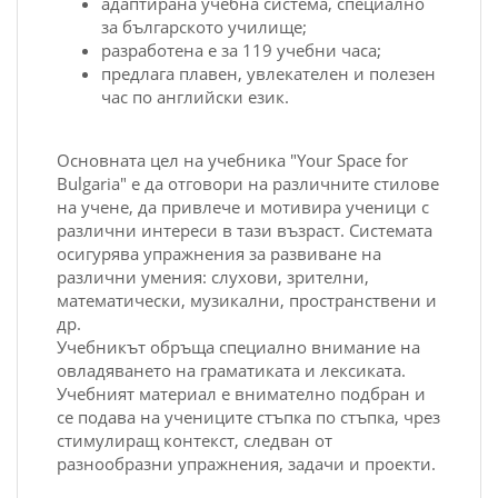
адаптирана учебна система, специално
за българското училище;
разработена е за 119 учебни часа;
предлага плавен, увлекателен и полезен
час по английски език.
Основната цел на учебника "Your Space for
Bulgaria" е да отговори на различните стилове
на учене, да привлече и мотивира ученици с
различни интереси в тази възраст. Системата
осигурява упражнения за развиване на
различни умения: слухови, зрителни,
математически, музикални, пространствени и
др.
Учебникът обръща специално внимание на
овладяването на граматиката и лексиката.
Учебният материал е внимателно подбран и
се подава на учениците стъпка по стъпка, чрез
стимулиращ контекст, следван от
разнообразни упражнения, задачи и проекти.