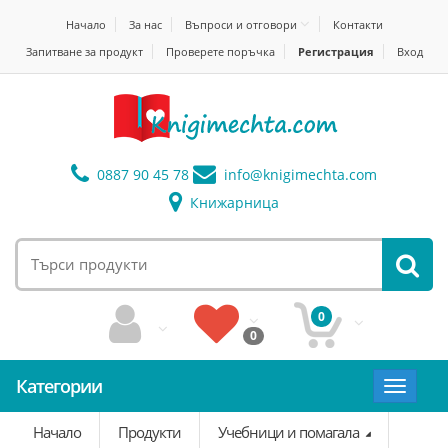
Начало
За нас
Въпроси и отговори
Контакти
Запитване за продукт
Проверете поръчка
Регистрация
Вход
0887 90 45 78
info@
knigimechta.com
Книжарница
0
0
Категории
Toggle
navigat
Начало
Продукти
Учебници и помагала