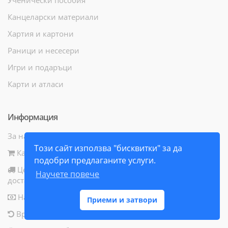
Канцеларски материали
Хартия и картони
Раници и несесери
Игри и подаръци
Карти и атласи
Информация
За нас
Този сайт използва "бисквитки" за да
Как да поръчам
подобри предлаганите услуги.
Цени и начини за
Научете повече
доставка
Начини за плащане
Приеми и затвори
Връщане на продукт