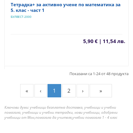
Тетрадка+ за активно учене по математика за
5. клас - част 1
БУЛВЕСТ-2000
5,90 € | 11,54 лв.
Показани са 1-24 от 48 продукта
«
‹
1
2
›
»
Ключови думи: учебници безплатна доставка, учебници и учебни
помагала, учебници и учебни тетрадки, нови учебници, одобрени
учебници от Мон,помагала да учителя,учебни помагала 1 - 4 клас