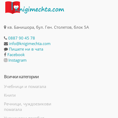
кв. Банишора, бул. Ген. Столетов, блок 5А
0887 90 45 78
info@knigimechta.com
Пишете ни в чата
Facebook
Instagram
Всички категории
Учебници и помагала
Книги
Речници, чуждоезикови
помагала
Ученически пособия