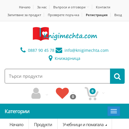
Начало
За нас
Въпроси и отговори
Контакти
Запитване за продукт
Проверете поръчка
Регистрация
Вход
0887 90 45 78
info@
knigimechta.com
Книжарница
0
0
Категории
Toggle
navigat
Начало
Продукти
Учебници и помагала