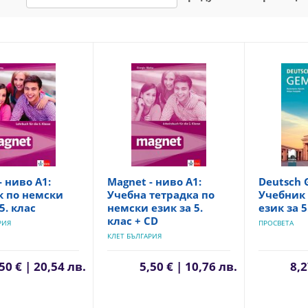
- ниво A1:
Magnet - ниво A1:
Deutsch 
к по немски
Учебна тетрадка по
Учебник
5. клас
немски език за 5.
език за 5
клас + CD
РИЯ
ПРОСВЕТА
КЛЕТ БЪЛГАРИЯ
50 € | 20,54 лв.
5,50 € | 10,76 лв.
8,2