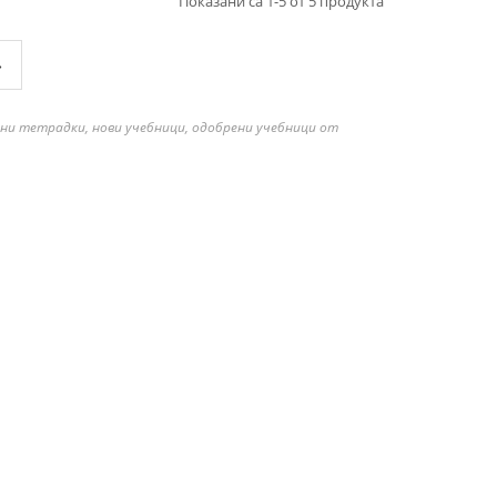
Показани са 1-5 от 5 продукта
»
бни тетрадки, нови учебници, одобрени учебници от