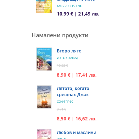
AMG PUBLISHING
10,99 € | 21,49 лв.
Намалени продукти
Второ лято
ИЗТОК-ЗАПАД
10,22 €
8,90 € | 17,41 лв.
Лятото, когато
срещнах Джак
СОФТПРЕС
9,71 €
8,50 € | 16,62 лв.
Любов и маслини