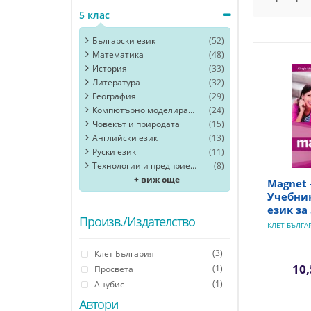
5 клас
Български език
(52)
Математика
(48)
История
(33)
Литература
(32)
География
(29)
Компютърно моделиране и информационни технологии
(24)
Човекът и природата
(15)
Английски език
(13)
Руски език
(11)
Технологии и предприемачество
(8)
+ виж още
Magnet 
Учебни
език за 
Произв./Издателство
КЛЕТ БЪЛГА
(3)
Клет България
10,
(1)
Просвета
(1)
Анубис
Автори