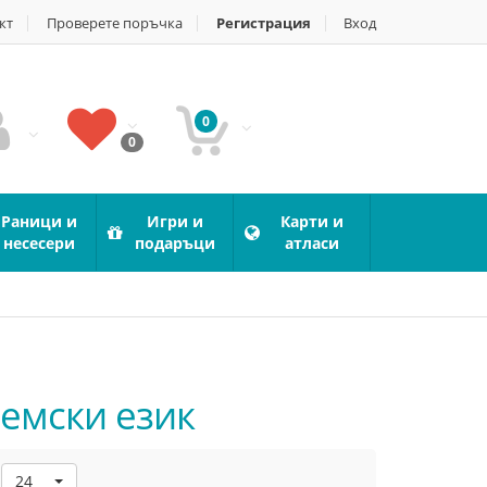
кт
Проверете поръчка
Регистрация
Вход
0
0
Раници и
Игри и
Карти и
несесери
подаръци
атласи
Немски език
24