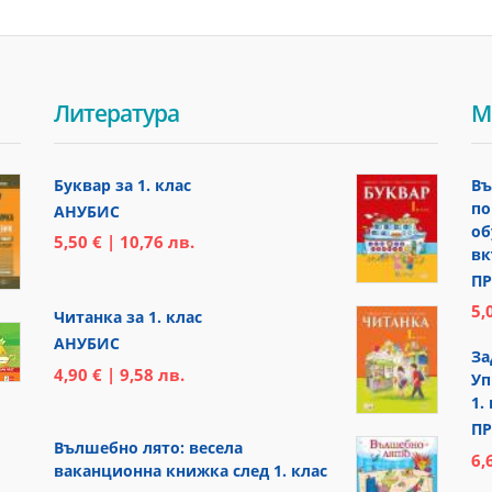
Литература
М
Буквар за 1. клас
Въ
по
АНУБИС
об
5,50 € | 10,76 лв.
вк
ПР
5,
Читанка за 1. клас
АНУБИС
За
4,90 € | 9,58 лв.
Уп
1.
ПР
Вълшебно лято: весела
6,
ваканционна книжка след 1. клас