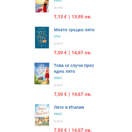
ИБИС
8,13 €
7,13 € | 13,95 лв.
Моето гръцко лято
КРЪГ
8,64 €
7,50 € | 14,67 лв.
Това се случи през
едно лято
ИБИС
8,64 €
7,50 € | 14,67 лв.
Лято в Италия
ИБИС
8,64 €
7,50 € | 14,67 лв.