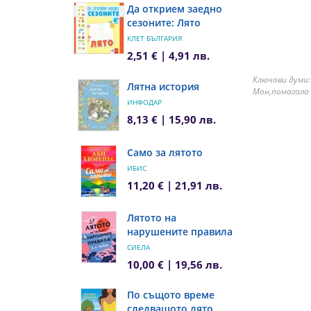
Да открием заедно
сезоните: Лято
КЛЕТ БЪЛГАРИЯ
2,51 € | 4,91 лв.
Ключови думи:
Лятна история
Мон,помагала 
ИНФОДАР
8,13 € | 15,90 лв.
Само за лятото
ИБИС
11,20 € | 21,91 лв.
Лятото на
нарушените правила
СИЕЛА
10,00 € | 19,56 лв.
По същото време
следващото лято