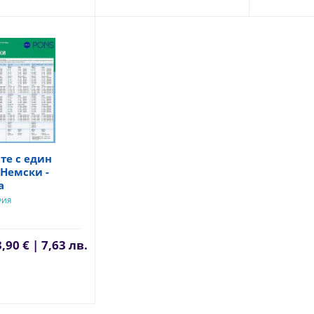
те с един
 Немски -
а
РИЯ
3,90 € | 7,63 лв.