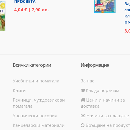
ПРОСВЕТА
За
4,04 € | 7,90 лв.
са
кл
ПР
3,
Всички категории
Информация
Учебници и помагала
За нас
Книги
Как да поръчам
Речници, чуждоезикови
Цени и начини за
помагала
доставка
Ученически пособия
Начини за плащане
Канцеларски материали
Връщане на продукт