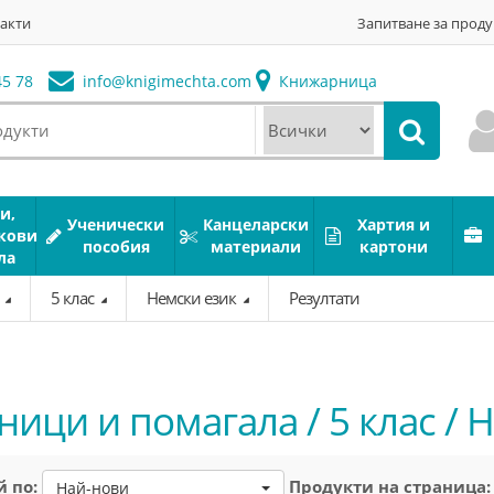
акти
Запитване за проду
5 78
info@
knigimechta.com
Книжарница
и,
Ученически
Канцеларски
Хартия и
кови
пособия
материали
картони
ла
а
5 клас
Немски език
Резултати
ници и помагала / 5 клас / 
 по:
Продукти на страница:
Най-нови