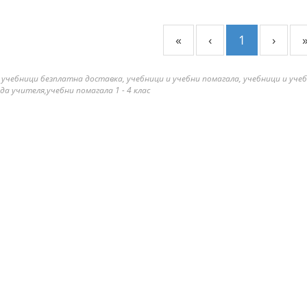
«
‹
1
›
 учебници безплатна доставка, учебници и учебни помагала, учебници и уче
да учителя,учебни помагала 1 - 4 клас