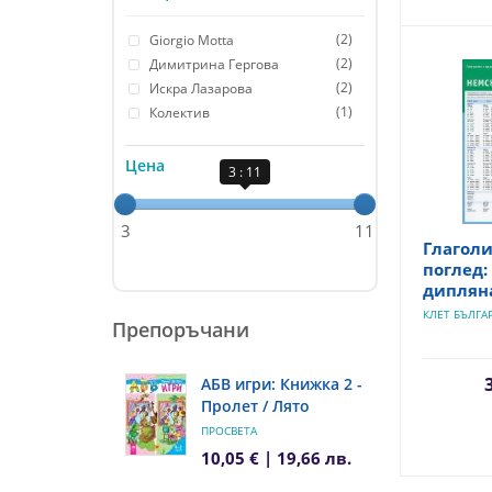
(2)
Giorgio Motta
(2)
Димитрина Гергова
(2)
Искра Лазарова
(1)
Колектив
Цена
3 : 11
3
11
Глаголи
поглед:
диплян
КЛЕТ БЪЛГА
Препоръчани
АБВ игри: Книжка 2 -
Пролет / Лято
ПРОСВЕТА
10,05 € | 19,66 лв.