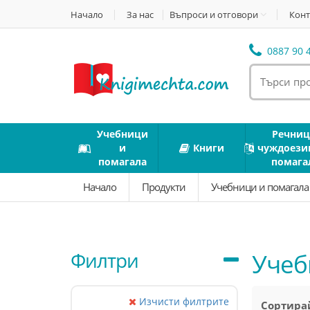
Начало
За нас
Въпроси и отговори
Конт
0887 90 4
Учебници
Речниц
и
Книги
чуждоези
помагала
помага
Начало
Продукти
Учебници и помагал
Филтри
Учеб
Изчисти филтрите
Сортирай