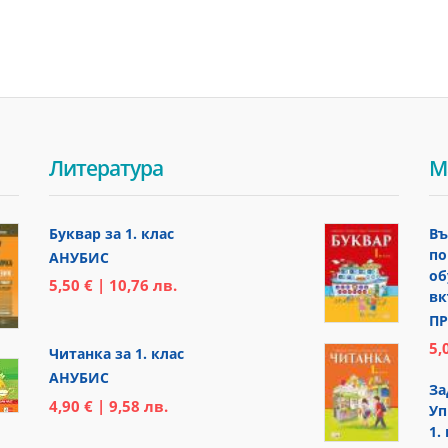
Литература
М
Буквар за 1. клас
Въ
по
АНУБИС
об
5,50 € | 10,76 лв.
вк
ПР
5,
Читанка за 1. клас
АНУБИС
За
4,90 € | 9,58 лв.
Уп
1.