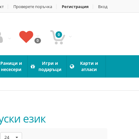
кт
Проверете поръчка
Регистрация
Вход
0
0
Раници и
Игри и
Карти и
несесери
подаръци
атласи
уски език
24