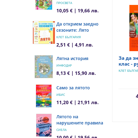
ПРОСВЕТА
10,05 € | 19,66 лв.
Да открием заедно
сезоните: Лято
КЛЕТ БЪЛГАРИЯ
2,51 € | 4,91 лв.
За да з
Лятна история
клас - 
ИНФОДАР
КЛЕТ БЪЛГА
8,13 € | 15,90 лв.
Само за лятото
ИБИС
11,20 € | 21,91 лв.
Лятото на
нарушените правила
СИЕЛА
10,00 € | 19,56 лв.