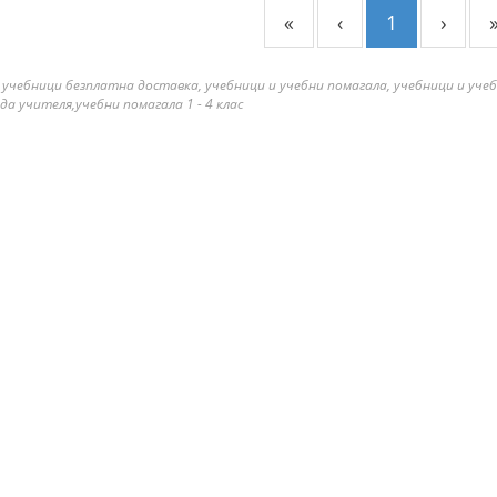
«
‹
1
›
 учебници безплатна доставка, учебници и учебни помагала, учебници и уче
да учителя,учебни помагала 1 - 4 клас