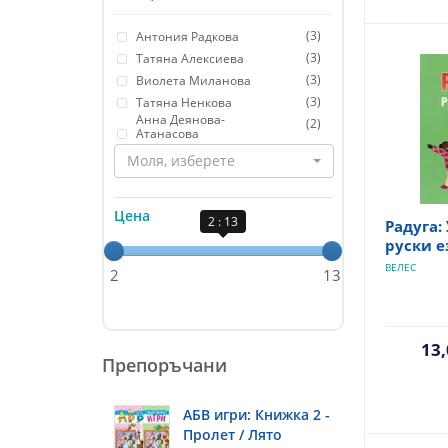
(3)
Антония Радкова
(3)
Татяна Алексиева
(3)
Виолета Миланова
(3)
Татяна Ненкова
Анна Деянова-
(2)
Атанасова
Моля, изберете
Цена
2 : 13
Радуга:
руски е
ВЕЛЕС
2
13
13,
Препоръчани
АБВ игри: Книжка 2 -
Пролет / Лято