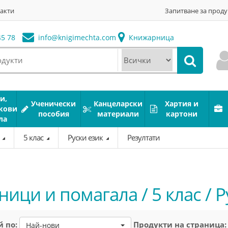
акти
Запитване за проду
5 78
info@
knigimechta.com
Книжарница
и,
Ученически
Канцеларски
Хартия и
кови
пособия
материали
картони
ла
а
5 клас
Руски език
Резултати
ици и помагала / 5 клас / Р
 по:
Продукти на страница:
Най-нови