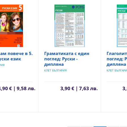
нам повече в 5.
Граматиката с един
Глаголит
руски език
поглед: Руски -
поглед: Р
дипляна
дипляна
РИЯ
КЛЕТ БЪЛГАРИЯ
КЛЕТ БЪЛГАР
4,90 € | 9,58 лв.
3,90 € | 7,63 лв.
3,