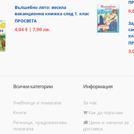
ПР
Вълшебно лято: весела
6,
ваканционна книжка след 1. клас
ПРОСВЕТА
За
4,04 € | 7,90 лв.
са
кл
ПР
3,
Всички категории
Информация
Учебници и помагала
За нас
Книги
Как да поръчам
Речници, чуждоезикови
Цени и начини за
помагала
доставка