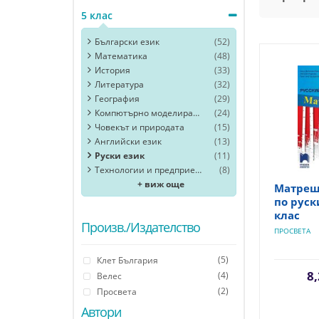
5 клас
Български език
(52)
Математика
(48)
История
(33)
Литература
(32)
География
(29)
Компютърно моделиране и информационни технологии
(24)
Човекът и природата
(15)
Английски език
(13)
Руски език
(11)
Технологии и предприемачество
(8)
+ виж още
Матреш
по руски
клас
Произв./Издателство
ПРОСВЕТА
(5)
Клет България
8,
(4)
Велес
(2)
Просвета
Автори