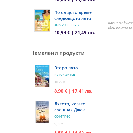
По същото време
следващото лято
Ключови думи:
AMG PUBLISHING
Мон,помагала 
10,99 € | 21,49 лв.
Намалени продукти
Второ лято
ИЗТОК-ЗАПАД
10,22 €
8,90 € | 17,41 лв.
Лятото, когато
срещнах Джак
СОФТПРЕС
9,71 €
8,50 € | 16,62 лв.