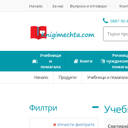
Начало
За нас
Въпроси и отговори
Конт
0887 90 4
Учебници
Речниц
и
Книги
чуждоези
помагала
помага
Начало
Продукти
Учебници и помагал
Филтри
Учебн
Изчисти филтрите
Сортирай