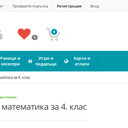
кт
Проверете поръчка
Регистрация
Вход
0
0
Раници и
Игри и
Карти и
несесери
подаръци
атласи
атика за 4. клас
 доставчик
математика за 4. клас