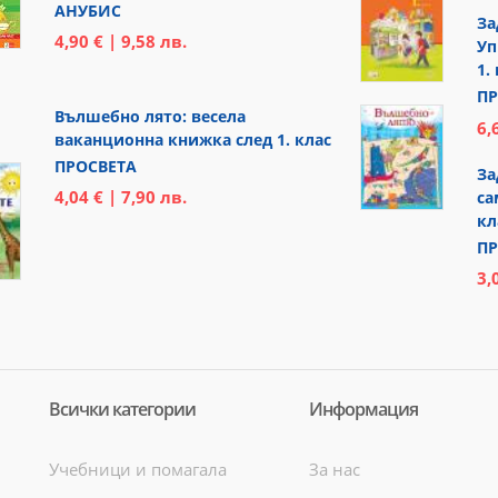
АНУБИС
За
4,90 € | 9,58 лв.
Уп
1.
ПР
Вълшебно лято: весела
6,
ваканционна книжка след 1. клас
ПРОСВЕТА
За
4,04 € | 7,90 лв.
са
кл
ПР
3,
Всички категории
Информация
Учебници и помагала
За нас