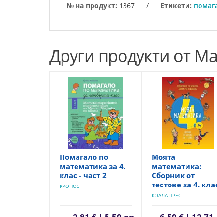
№ на продукт:
1367
/
Етикети:
помаг
Други продукти от М
Помагало по
Моята
математика за 4.
математика:
клас - част 2
Сборник от
тестове за 4. кла
КРОНОС
КОАЛА ПРЕС
2,81 € | 5,50 лв.
6,50 € | 12,71