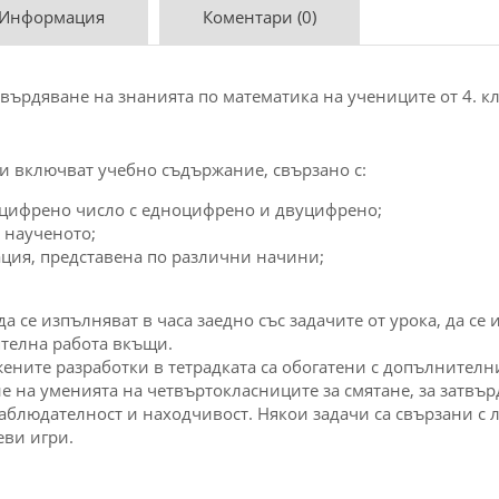
 Информация
Коментари (0)
твърдяване на знанията по математика на учениците от 4. к
ци включват учебно съдържание, свързано с:
оцифрено число с едноцифрено и двуцифрено;
а наученото;
ация, представена по различни начини;
а се изпълняват в часа заедно със задачите от урока, да се
оятелна работа вкъщи.
дложените разработки в тетрадката са обогатени с допълните
не на уменията на четвъртокласниците за смятане, за затвъ
аблюдателност и находчивост. Някои задачи са свързани с 
еви игри.