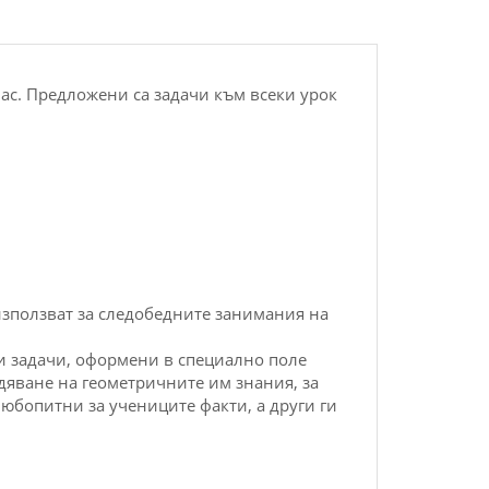
лас. Предложени са задачи към всеки урок
 използват за следобедните занимания на
лни задачи, оформени в специално поле
рдяване на геометричните им знания, за
любопитни за учениците факти, а други ги