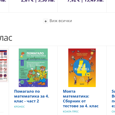
Виж всички
лас
Помагало по
Моята
S
математика за 4.
математика:
B
клас - част 2
Сборник от
п
тестове за 4. клас
е
КРОНОС
КОАЛА ПРЕС
CA