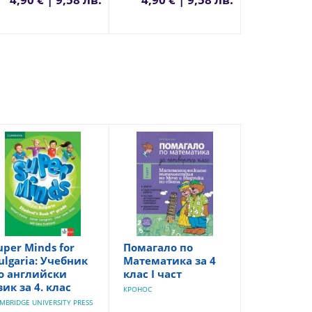
uper Minds for
Помагало по
ulgaria: Учебник
Математика за 4
о английски
клас I част
зик за 4. клас
КРОНОС
MBRIDGE UNIVERSITY PRESS