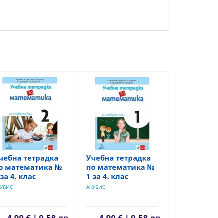
чебна тетрадка
Учебна тетрадка
о математика №
по математика №
 за 4. клас
1 за 4. клас
УБИС
АНУБИС
4,90 € | 9,58 лв.
4,90 € | 9,58 лв.