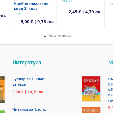
АВИС 24
Учебно помагало
ПР
след 2. клас
2,45 € | 4,79 лв.
РИВА
 лв.
5,00 € | 9,78 лв.
Виж всички
Литература
М
Буквар за 1. клас
Въ
по
АНУБИС
об
5,50 € | 10,76 лв.
вк
ПР
5,
Читанка за 1. клас