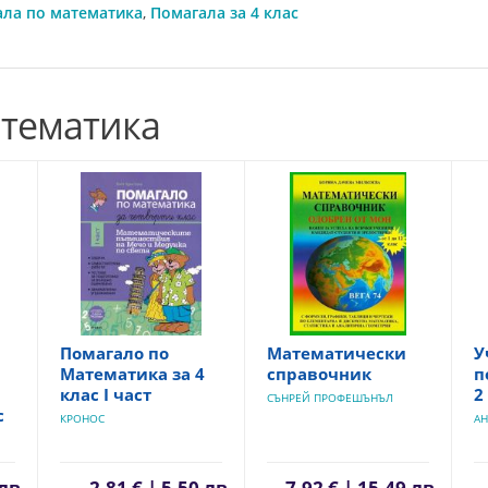
ала по математика
,
Помагала за 4 клас
атематика
Помагало по
Математически
У
Математика за 4
справочник
п
клас I част
2
СЪНРЕЙ ПРОФЕШЪНЪЛ
с
КРОНОС
АН
 лв.
2,81 € | 5,50 лв.
7,92 € | 15,49 лв.