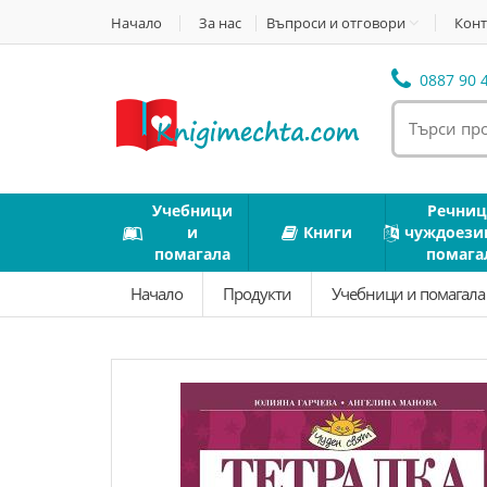
Начало
За нас
Въпроси и отговори
Конт
0887 90 4
Учебници
Речниц
и
Книги
чуждоези
помагала
помага
Начало
Продукти
Учебници и помагал