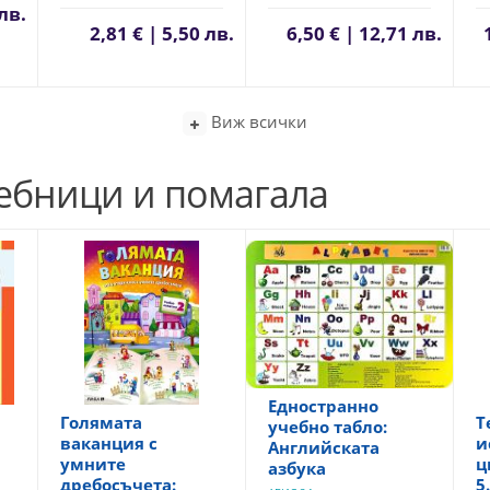
 лв.
2,81 € | 5,50 лв.
6,50 € | 12,71 лв.
Виж всички
чебници и помагала
Едностранно
Голямата
Т
учебно табло:
ваканция с
и
Английската
умните
ц
азбука
дребосъчета:
5