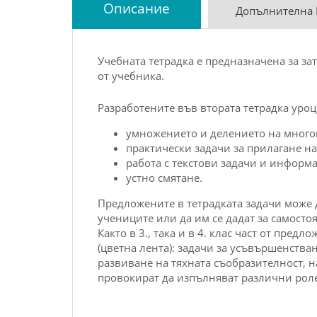
Описание
Допълнителна
Учебната тетрадка е предназначена за за
от учебника.
Разработените във втората тетрадка уро
умножението и делението на мног
практически задачи за прилагане н
работа с текстови задачи и информ
устно смятане.
Предложените в тетрадката задачи може д
учениците или да им се дадат за самост
Както в 3., така и в 4. клас част от пре
(цветна лента): задачи за усъвършенства
развиване на тяхната съобразителност, н
провокират да изпълняват различни рол