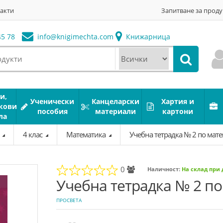
акти
Запитване за проду
5 78
info@
knigimechta.com
Книжарница
и,
Ученически
Канцеларски
Хартия и
кови
пособия
материали
картони
ла
а
4 клас
Математика
Учебна тетрадка № 2 по матем
0
Наличност:
На склад при
Учебна тетрадка № 2 по 
ПРОСВЕТА