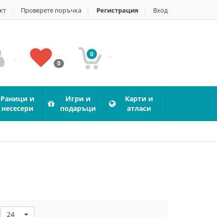
кт
Проверете поръчка
Регистрация
Вход
0
0
Раници и
Игри и
Карти и
несесери
подаръци
атласи
24