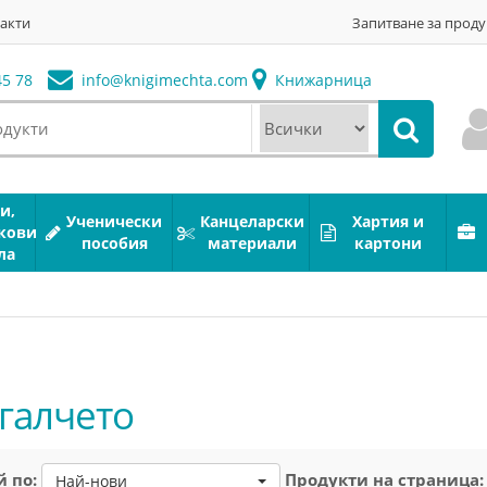
акти
Запитване за проду
5 78
info@
knigimechta.com
Книжарница
и,
Ученически
Канцеларски
Хартия и
кови
пособия
материали
картони
ла
галчето
 по:
Продукти на страница:
Най-нови