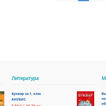
Литература
М
Буквар за 1. клас
Въ
по
АНУБИС
об
5,50 € | 10,76 лв.