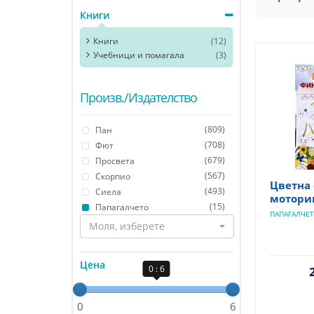
Книги
Книги
(12)
Учебници и помагала
(3)
Произв./Издателство
(809)
Пан
(708)
Фют
(679)
Просвета
(567)
Скорпио
Цветна
(493)
Сиела
мотори
(15)
Папагалчето
ПАПАГАЛЧЕ
Моля, изберете
Цена
0 : 6
0
6