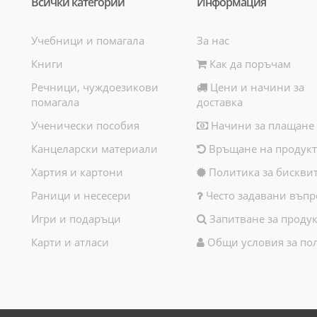
Всички категории
Информация
Учебници и помагала
За нас
Книги
Как да поръчам
Речници, чуждоезикови
Цени и начини за
помагала
доставка
Ученически пособия
Начини за плащане
Канцеларски материали
Връщане на продукт
Хартия и картони
Политика за бискви
Раници и несесери
Често задавани въпр
Игри и подаръци
Запитване за продук
Карти и атласи
Общи условия за по