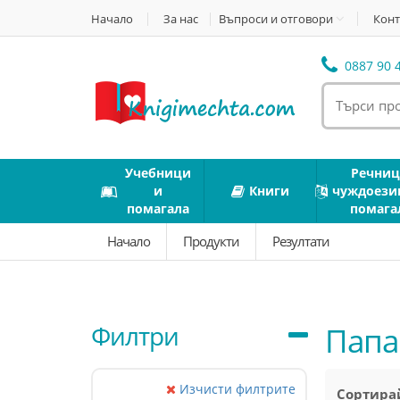
Начало
За нас
Въпроси и отговори
Конт
0887 90 4
Учебници
Речниц
и
Книги
чуждоези
помагала
помага
Начало
Продукти
Резултати
Филтри
Папа
Изчисти филтрите
Сортирай