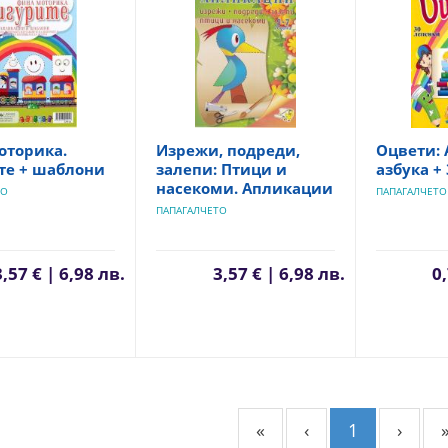
оторика.
Изрежи, подреди,
Оцвети: 
те + шаблони
залепи: Птици и
азбука +
насекоми. Апликации
ТО
ПАПАГАЛЧЕТО
ПАПАГАЛЧЕТО
3,57 € | 6,98 лв.
3,57 € | 6,98 лв.
0,
«
‹
1
›