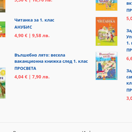
вк
ПР
5,
Читанка за 1. клас
АНУБИС
За
4,90 € | 9,58 лв.
Уп
1.
ПР
Вълшебно лято: весела
6,
ваканционна книжка след 1. клас
ПРОСВЕТА
За
4,04 € | 7,90 лв.
са
кл
ПР
3,