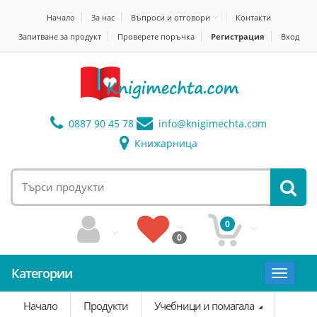
Начало
За нас
Въпроси и отговори
Контакти
Запитване за продукт
Проверете поръчка
Регистрация
Вход
0887 90 45 78
info@
knigimechta.com
Книжарница
0
0
Категории
Toggle
navigat
Начало
Продукти
Учебници и помагала