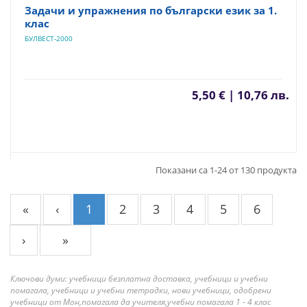
Задачи и упражнения по български език за 1.
клас
БУЛВЕСТ-2000
5,50 € | 10,76 лв.
Показани са 1-24 от 130 продукта
«
‹
1
2
3
4
5
6
›
»
Ключови думи: учебници безплатна доставка, учебници и учебни
помагала, учебници и учебни тетрадки, нови учебници, одобрени
учебници от Мон,помагала да учителя,учебни помагала 1 - 4 клас