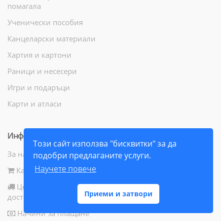
помагала
Ученически пособия
Канцеларски материали
Хартия и картони
Раници и несесери
Игри и подаръци
Карти и атласи
Информация
Този сайт използва "бисквитки" за да
За нас
подобри предлаганите услуги.
Научете повече
Как да поръчам
Цени и начини за
Приеми и затвори
доставка
Начини за плащане