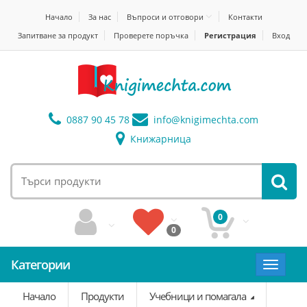
Начало
За нас
Въпроси и отговори
Контакти
Запитване за продукт
Проверете поръчка
Регистрация
Вход
0887 90 45 78
info@
knigimechta.com
Книжарница
0
0
Категории
Toggle
navigat
Начало
Продукти
Учебници и помагала