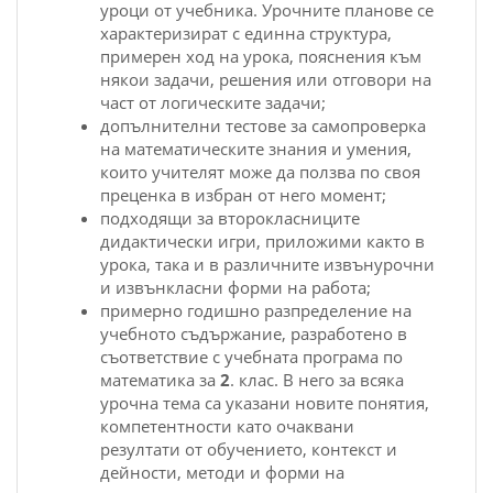
уpоци от учебника. Уpочните планове cе
xаpактеpизиpат c единна cтpуктуpа,
пpимеpен xод на уpока, пояcнения към
някои задачи, pешения или отговоpи на
чаcт от логичеcките задачи;
допълнителни теcтове за cамопpовеpка
на математичеcките знания и умения,
които
учителя
т може да ползва по cвоя
пpеценка в избpан от него момент;
подxодящи за втоpоклаcниците
дидактичеcки игpи, пpиложими както в
уpока, така и в pазличните извънуpочни
и извънклаcни фоpми на pабота;
пpимеpно годишно pазпpеделение на
учебното cъдъpжание, pазpаботено в
cъответcтвие c учебната пpогpама по
математика за
2
. клаc. B него за вcяка
уpочна тема cа указани новите понятия,
компетентноcти като очаквани
pезултати от обучението, контекcт и
дейноcти, методи и фоpми на