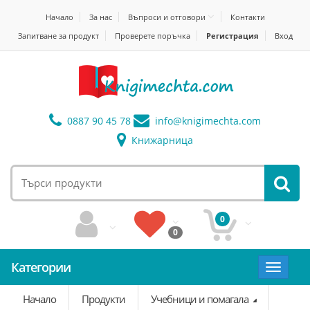
Начало
За нас
Въпроси и отговори
Контакти
Запитване за продукт
Проверете поръчка
Регистрация
Вход
0887 90 45 78
info@
knigimechta.com
Книжарница
0
0
Категории
Toggle
navigat
Начало
Продукти
Учебници и помагала