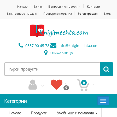
Начало
За нас
Въпроси и отговори
Контакти
Запитване за продукт
Проверете поръчка
Регистрация
Вход
0887 90 45 78
info@
knigimechta.com
Книжарница
0
0
Категории
Toggle
navigat
Начало
Продукти
Учебници и помагала