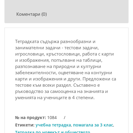
Коментари (0)
Тетрадката съдържа разнообразни и
занимателни задачи - тестови задачи,
игрословици, кръстословици, работа с карти
и изображения, попълване на таблици,
разпознаване на природни и културни
забележителности, оцветяване на контурни
карти и изображения и други. Предложени са
тестове към всеки раздел. Съставено е
ръководство за самооценка на знанията и
уменията на учениците в 4 степени.
№ на продукт:
1084
/
Етикети:
учебна тетрадка
,
помагала за 3 клас
,
Тетрадка по човекът и обществото