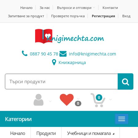
Начало
За нас
Въпроси и отговори
Контакти
Запитване за продукт
Проверете поръчка
Регистрация
Вход
0887 90 45 78
info@
knigimechta.com
Книжарница
0
0
Категории
Toggle
navigat
Начало
Продукти
Учебници и помагала