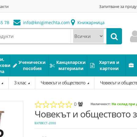
акти
Запитване за проду
5 78
info@
knigimechta.com
Книжарница
и,
Ученически
Канцеларски
Хартия и
кови
пособия
материали
картони
ла
а
3 клас
Човекът и обществото
Човекът и общество
0
Наличност:
На склад при
Човекът и обществото за
БУЛВЕСТ-2000