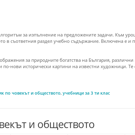
 алгоритъм за изпълнение на предложените задачи. Към уро
о в съответния раздел учебно съдържание. Включена е и пр
ображения за природните богатства на България, различни 
и по-нови исторически картини на известни художници. Те
ик по човекът и обществото
,
учебници за 3 ти клас
овекът и обществото