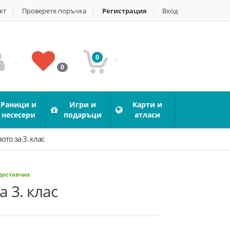
кт
Проверете поръчка
Регистрация
Вход
0
0
Раници и
Игри и
Карти и
несесери
подаръци
атласи
то за 3. клас
 доставчик
 3. клас