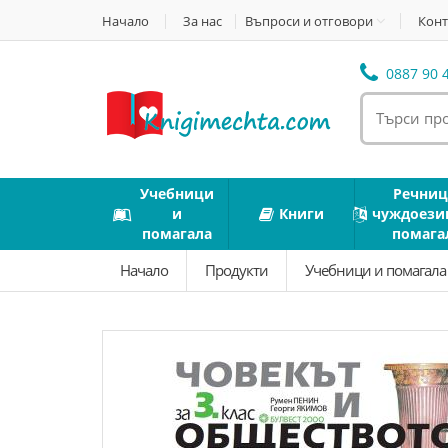
Начало
За нас
Въпроси и отговори
Конт
0887 90 4
Учебници
Речниц
и
Книги
чуждоези
помагала
помага
Начало
Продукти
Учебници и помагал