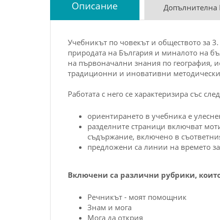
Описание
Допълнителна
Учебникът по
човекът и обществото за 3.
природата на България и миналото на б
на първоначални знания по география, и
традиционни и иновативни методически
Работата с него се характеризира със сле
ориентирането в учебника е улесне
разделните страници включват моти
съдържание, включено в съответния
предложени са линии на времето за
Включени са различни рубрики, коит
Речникът - моят помощник
Знам и мога
Мога да открия