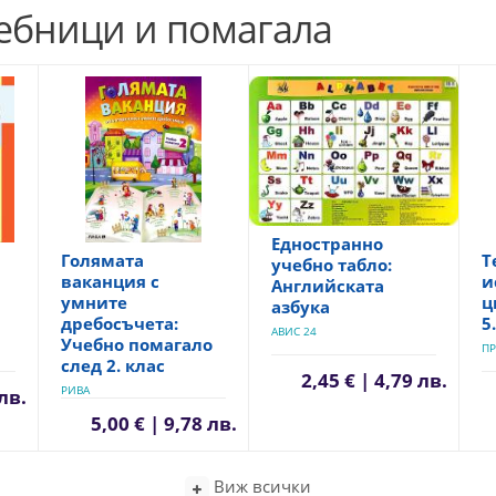
чебници и помагала
Едностранно
Голямата
Т
учебно табло:
ваканция с
и
Английската
умните
ц
азбука
дребосъчета:
5
АВИС 24
Учебно помагало
ПР
след 2. клас
2,45 € | 4,79 лв.
РИВА
 лв.
5,00 € | 9,78 лв.
Виж всички