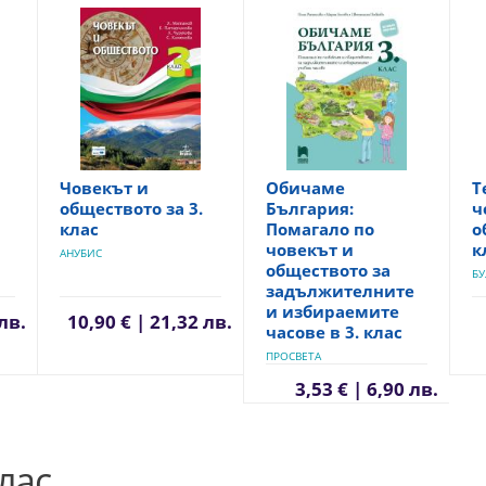
Човекът и
Обичаме
Т
обществото за 3.
България:
ч
клас
Помагало по
о
човекът и
к
АНУБИС
обществото за
БУ
задължителните
и избираемите
 лв.
10,90 € | 21,32 лв.
часове в 3. клас
ПРОСВЕТА
3,53 € | 6,90 лв.
лас