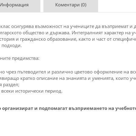
 Информация
Коментари (0)
 клас
осигурява възможност на учениците да възприемат и 
ългарското
общество
и държава. Интегралният характер на у
стория и гражданско образование, както и част от специфич
 подходи.
дните предимства:
но чрез пътеводител и различно цветово оформление на вс
виращо кратко описание на знанията и уменията, които у
 раздел;
 всеки исторически период.
о организират и подпомагат възприемането на учебнот