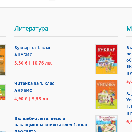
Литература
М
Буквар за 1. клас
Въ
по
АНУБИС
об
5,50 € | 10,76 лв.
вк
ПР
5,
Читанка за 1. клас
АНУБИС
За
4,90 € | 9,58 лв.
Уп
1.
ПР
Вълшебно лято: весела
6,
ваканционна книжка след 1. клас
ПРОСВЕТА