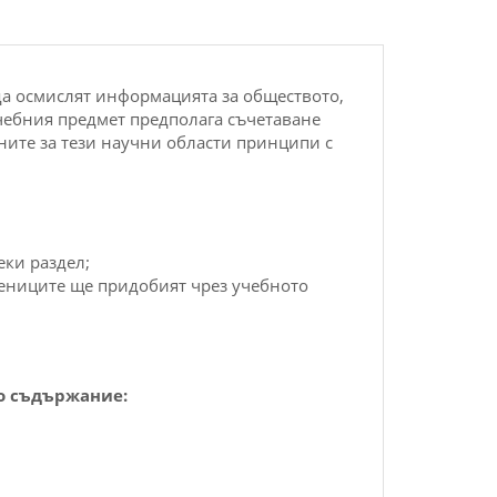
да осмислят информацията за
обществото
,
чебния предмет предполага съчетаване
ните за тези научни области принципи с
еки раздел;
чениците ще придобият чрез учебното
о съдържание: