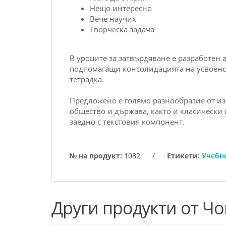
Нещо интересно
Вече научих
Творческа задача
В уроците за затвърдяване е разработен
подпомагащи консолидацията на усвоенот
тетрадка.
Предложено е голямо разнообразие от из
общество
и държава, както и
клас
ически 
заедно с текстовия компонент.
№ на продукт:
1082
/
Етикети:
Учебн
Други продукти от Ч