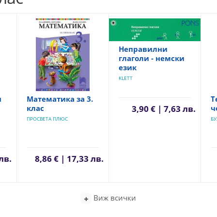
Неправилни
глаголи - немски
език
KLETT
я
Математика за 3.
Т
клас
ч
3,90 € | 7,63 лв.
ПРОСВЕТА ПЛЮС
БУ
лв.
8,86 € | 17,33 лв.
Виж всички