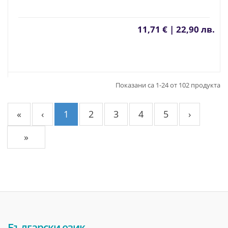
11,71 € | 22,90 лв.
Показани са 1-24 от 102 продукта
«
‹
1
2
3
4
5
›
»
Български език