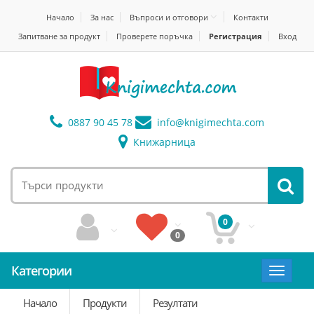
Начало
За нас
Въпроси и отговори
Контакти
Запитване за продукт
Проверете поръчка
Регистрация
Вход
0887 90 45 78
info@
knigimechta.com
Книжарница
0
0
Категории
Toggle
navigat
Начало
Продукти
Резултати