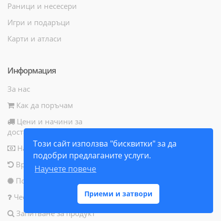
Раници и несесери
Игри и подаръци
Карти и атласи
Информация
За нас
Как да поръчам
Цени и начини за
доставка
Този сайт използва "бисквитки" за да
Начини за плащане
подобри предлаганите услуги.
Връщане на продукт
Научете повече
Политика за бисквитки
Приеми и затвори
Често задавани въпроси
Запитване за продукт