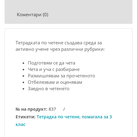
Коментари (0)
Тетрадката по четене създава среда за
активно учене чрез различни рубрики:
Подготвям се да чета
Чета и уча с разбиране
Размишлявам за прочетеното
Отбелязвам и оценявам
Заедно в четенето
№ на продукт:
837
/
Етикети:
Тетрадка по четене
,
помагала за 3
клас