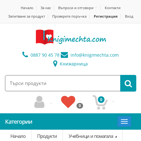
Начало
За нас
Въпроси и отговори
Контакти
Запитване за продукт
Проверете поръчка
Регистрация
Вход
0887 90 45 78
info@
knigimechta.com
Книжарница
0
0
Категории
Toggle
navigat
Начало
Продукти
Учебници и помагала