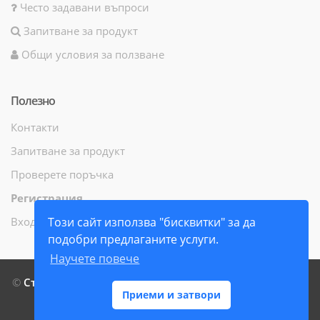
Често задавани въпроси
Запитване за продукт
Общи условия за ползване
Полезно
Контакти
Запитване за продукт
Проверете поръчка
Регистрация
Вход
Този сайт използва "бисквитки" за да
подобри предлаганите услуги.
Научете повече
©
СтамилиБук ЕООД
- Всички права запазени - 2014 г. -
Приеми и затвори
2026 г.