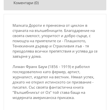
Коментари (0)
Малката Дороти е пренесена от циклон в
страната на вълшебниците. Благодарение на
своята смелост, упоритост и добро сърце, с
помощта на приятелите си - Плашилото,
Тенекиения дървар и Страхливия лъв - тя
преодолява всички препятствия и успява да се
завърне у дома.
Лиман Франк Баум (1856 - 1919) е работил
последователно като фермер, артист,
журналист, издател на вестник. Нямал успех,
докато не открил истинското си призвание -
писател. Със своята фантастична книга
"Вълшебникът от Оз" той става баща на
модерната американска приказка.