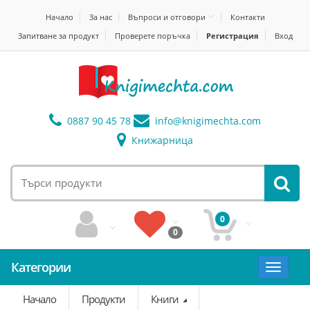
Начало
За нас
Въпроси и отговори
Контакти
Запитване за продукт
Проверете поръчка
Регистрация
Вход
0887 90 45 78
info@
knigimechta.com
Книжарница
0
0
Категории
Toggle
navigat
Начало
Продукти
Книги