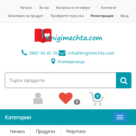
Начало
За нас
Въпроси и отговори
Контакти
Запитване за продукт
Проверете поръчка
Регистрация
Вход
0887 90 45 78
info@
knigimechta.com
Книжарница
0
0
Категории
Toggle
navigat
Начало
Продукти
Резултати