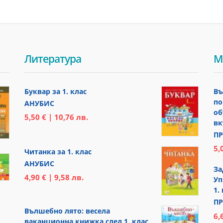
Литература
М
Буквар за 1. клас
Въ
по
АНУБИС
об
5,50 € | 10,76 лв.
вк
ПР
5,
Читанка за 1. клас
АНУБИС
За
4,90 € | 9,58 лв.
Уп
1.
ПР
Вълшебно лято: весела
6,
ваканционна книжка след 1. клас