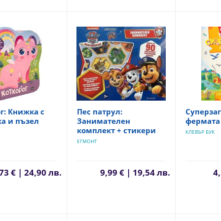
г: Книжка с
Пес патрул:
Суперза
а и пъзел
Занимателен
фермата 
комплект + стикери
КЛЕВЪР БУК
ЕГМОНТ
73 € | 24,90 лв.
9,99 € | 19,54 лв.
4,