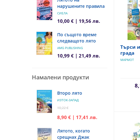
нарушените правила
СИЕЛА
10,00 € | 19,56 лв.
По същото време
следващото лято
Търси и
AMG PUBLISHING
града
10,99 € | 21,49 лв.
МАРМОТ
Намалени продукти
8,
Второ лято
ИЗТОК-ЗАПАД
10,22 €
8,90 € | 17,41 лв.
Лятото, когато
срещнах Джак