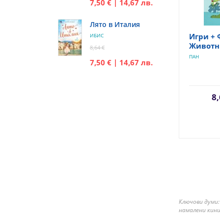
7,50 € | 14,67 лв.
Лято в Италия
Игри + 
ИБИС
Животн
8,64 €
ПАН
7,50 € | 14,67 лв.
8,
Ключови думи:
намалени кини