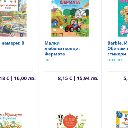
 намери: В
Малки
Barbie. И
любопитковци:
Обичам к
Фермата
стикери
ПАН
СОФТПРЕС
18 € | 16,00 лв.
8,15 € | 15,94 лв.
5,