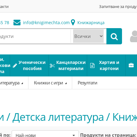
акти
Запитване за проду
5 78
info@
knigimechta.com
Книжарница
и,
Ученически
Канцеларски
Хартия и
кови
пособия
материали
картони
ла
литература
Книжки с игри
Резултати
 / Детска литература / Кни
 по:
Продукти на страница:
Най-нови