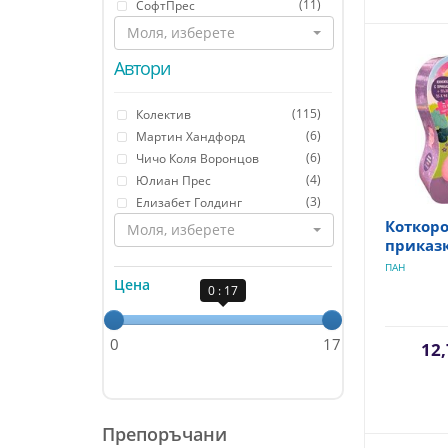
(11)
СофтПрес
Моля, изберете
Автори
(115)
Колектив
(6)
Мартин Хандфорд
(6)
Чичо Коля Воронцов
(4)
Юлиан Прес
(3)
Елизабет Голдинг
Коткоро
Моля, изберете
приказк
ПАН
Цена
0 : 17
0
17
12,
Препоръчани