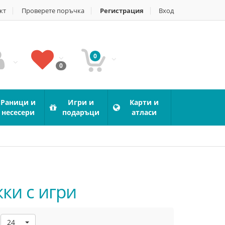
кт
Проверете поръчка
Регистрация
Вход
0
0
Раници и
Игри и
Карти и
несесери
подаръци
атласи
жки с игри
24