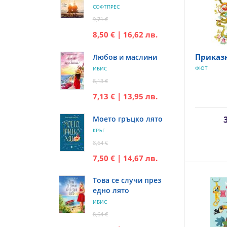
СОФТПРЕС
9,71 €
8,50 € | 16,62 лв.
Приказ
Любов и маслини
ФЮТ
ИБИС
8,13 €
7,13 € | 13,95 лв.
Моето гръцко лято
КРЪГ
8,64 €
7,50 € | 14,67 лв.
Това се случи през
едно лято
ИБИС
8,64 €