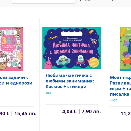
Любима чантичка с
ели задачи с
Моят пър
любими занимания:
си и еднорози
Развива
Космос + стикери
игри + т
ФЮТ
писалка
ФЮТ
4,04 € | 7,90 лв.
90 € | 15,45 лв.
11,2