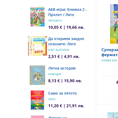
АБВ игри: Книжка 2 -
Пролет / Лято
ПРОСВЕТА
10,05 € | 19,66 лв.
Да открием заедно
сезоните: Лято
Суперз
КЛЕТ БЪЛГАРИЯ
фермата
2,51 € | 4,91 лв.
КЛЕВЪР БУК
Лятна история
ИНФОДАР
8,13 € | 15,90 лв.
Само за лятото
ИБИС
11,20 € | 21,91 лв.
Лятото на