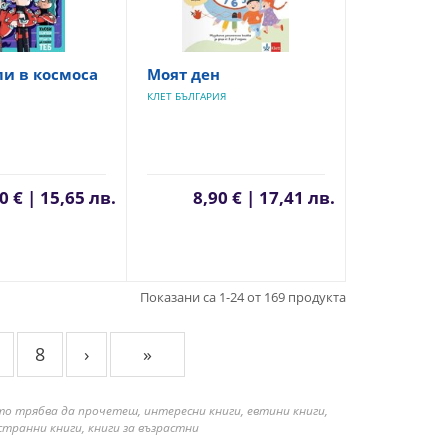
и в космоса
Моят ден
КЛЕТ БЪЛГАРИЯ
0 € | 15,65 лв.
8,90 € | 17,41 лв.
Показани са 1-24 от 169 продукта
8
›
»
ито трябва да прочетеш, интересни книги, евтини книги,
нстранни книги, книги за възрастни