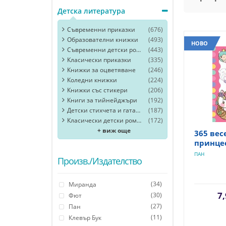
Детска литература
Съвременни приказки
(676)
Образователни книжки
(493)
НОВО
Съвременни детски романи
(443)
Класически приказки
(335)
Книжки за оцветяване
(246)
Коледни книжки
(224)
Книжки със стикери
(206)
Книги за тийнейджъри
(192)
Детски стихчета и гатанки
(187)
Класически детски романи
(172)
+ виж още
365 вес
принце
ПАН
Произв./Издателство
(34)
Миранда
7,
(30)
Фют
(27)
Пан
(11)
Клевър Бук