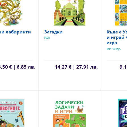
ни лабиринти
Загадки
Къде е У
и играй 
ПАН
игра
МИРАНДА
3,50 € | 6,85 лв.
14,27 € | 27,91 лв.
9,1