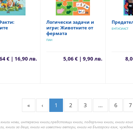
Факти:
Логически задачи и
Предател
ите
игри: Животните от
ЕНТУСИАСТ
фермата
ПАН
64 € | 16,90 лв.
5,06 € | 9,90 лв.
8,0
«
‹
1
2
3
...
6
7
 книги нови, интересни книги,предстоящи книги, подаръчни книги, книги ко
ги, книги за деца, книги на известни автори, книги на Български език, чужде