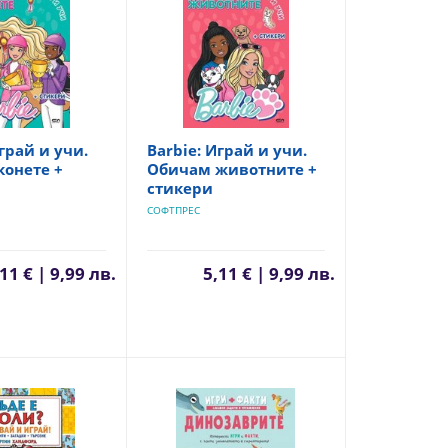
грай и учи.
Barbie: Играй и учи.
онете +
Обичам животните +
стикери
СОФТПРЕС
11 € | 9,99 лв.
5,11 € | 9,99 лв.