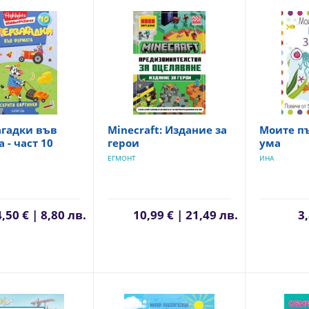
агадки във
Minecraft: Издание за
Моите пъ
 - част 10
герои
ума
ЕГМОНТ
ИНА
4,50 € | 8,80 лв.
10,99 € | 21,49 лв.
3,