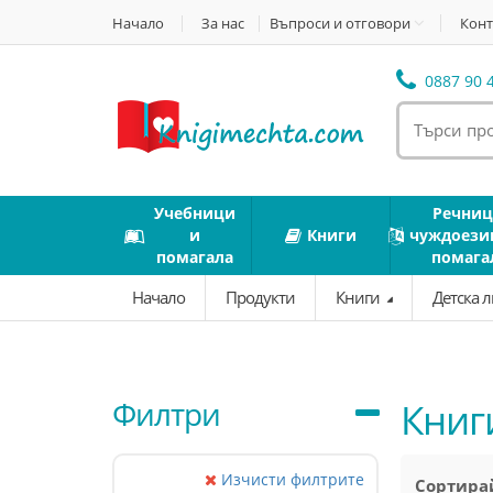
Начало
За нас
Въпроси и отговори
Конт
0887 90 4
Учебници
Речниц
и
Книги
чуждоези
помагала
помага
Начало
Продукти
Книги
Детска 
Филтри
Книги
Изчисти филтрите
Сортирай