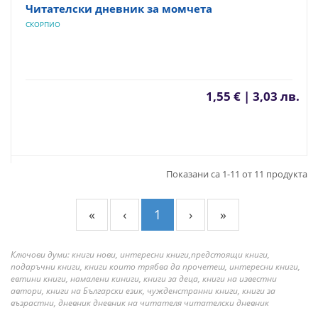
Читателски дневник за момчета
СКОРПИО
1,55 € | 3,03 лв.
Показани са 1-11 от 11 продукта
«
‹
1
›
»
Ключови думи: книги нови, интересни книги,предстоящи книги,
подаръчни книги, книги които трябва да прочетеш, интересни книги,
евтини книги, намалени киниги, книги за деца, книги на известни
автори, книги на Български език, чужденстранни книги, книги за
възрастни, дневник дневник на читателя читателски дневник