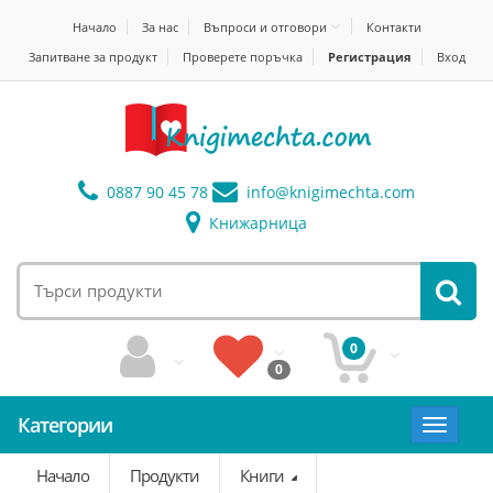
Начало
За нас
Въпроси и отговори
Контакти
Запитване за продукт
Проверете поръчка
Регистрация
Вход
0887 90 45 78
info@
knigimechta.com
Книжарница
0
0
Категории
Toggle
navigat
Начало
Продукти
Книги