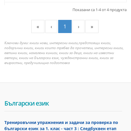
Показани са 1-4 от 4 продукта
«
‹
1
›
»
Ключови думи: книги нови, интересни книги,предстоящи книги,
подаръчни книги, книги които трябва да прочетеш, интересни книги,
евтини книги, намалени киниги, книги за деца, книги на известни
автори, книги на Български език, чужденстранни книги, книги за
възрастни, предучилищна подготовка
Български език
Тренировъчни упражнения и задачи за проверка по
български език за 1. клас - част 3 : Следбуквен етап