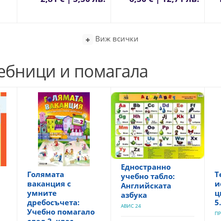
Виж всички
чебници и помагала
Едностранно
Голямата
Т
учебно табло:
ваканция с
и
Английската
умните
ц
азбука
дребосъчета:
5
АВИС 24
Учебно помагало
ПР
след 2. клас