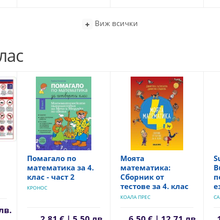
Виж всички
лас
Помагало по
Моята
S
математика за 4.
математика:
B
клас - част 2
Сборник от
п
тестове за 4. клас
е
КРОНОС
КОАЛА ПРЕС
CA
 лв.
2,81 € | 5,50 лв.
6,50 € | 12,71 лв.