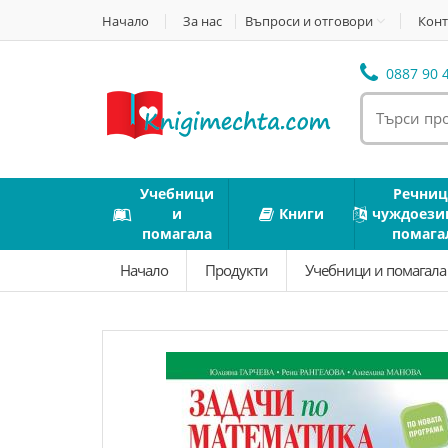
Начало
За нас
Въпроси и отговори
Конт
0887 90 4
Учебници
Речниц
и
Книги
чуждоези
помагала
помага
Начало
Продукти
Учебници и помагал