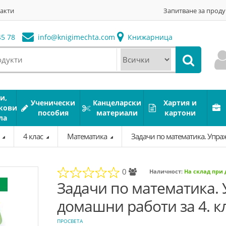
акти
Запитване за проду
5 78
info@
knigimechta.com
Книжарница
и,
Ученически
Канцеларски
Хартия и
кови
пособия
материали
картони
ла
а
4 клас
Математика
Задачи по математика. Упра
0
Наличност:
На склад при
Задачи по математика.
домашни работи за 4. к
ПРОСВЕТА