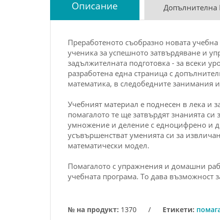
Описание
Допълнителна
Преработеното съобразно новата учебна
ученика за успешното затвърдяване и уп
задължителната подготовка - за всеки ур
разработена една страница с допълните
математика
, в следобедните занимания 
Учебният материал е поднесен в лека и 
помагалото те ще затвърдят знанията си з
умножение и деление с едноцифрено и дв
усъвършенстват уменията си за извличан
математически модел.
Помагалото с
упражнения и домашни рабо
учебната програма. То дава възможност за
№ на продукт:
1370
/
Етикети:
помаг