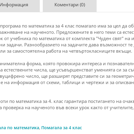
 Информация
Коментари (0)
 програма по
математика
за 4 клас помагало има за цел да о
ражняване на наученото. Предложените в него теми са есте
ок от учебника по
математика
от комплекта "Чуден свят" на 
лни
задачи
. Разнообразието на
задачи
те дава възможност те 
или за самостоятелна
работа
на четвъртокласниците вкъщи.
занимателна форма, която провокира интереса и познавателн
а естествените числа, ще усъвършенстват уменията си за съб
уцифрено число, ще разширят представите си за геометричн
е на информация от схеми, таблици и чертежи и за описван
ти по математика за 4. клас
гарантира постигането на очак
 проверка на наученото във всеки урок както от учителите, 
ала по математика
,
Помагала за 4 клас