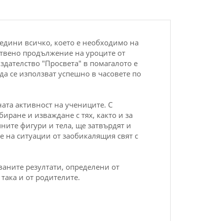
бедини всичко, което е необходимо на
ствено продължение на уроците от
издателство "Просвета" в помагалото е
да се използват успешно в часовете по
ата активност на учениците. С
иране и изваждане с тях, както и за
ите фигури и тела, ще затвърдят и
е на ситуации от заобикалящия свят с
ваните резултати, определени от
така и от родителите.