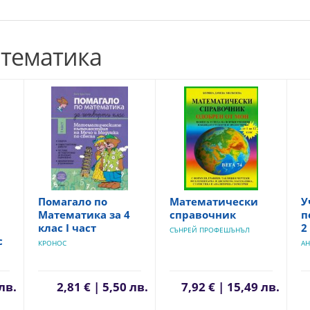
атематика
Помагало по
Математически
У
Математика за 4
справочник
п
клас I част
2
СЪНРЕЙ ПРОФЕШЪНЪЛ
с
КРОНОС
АН
 лв.
2,81 € | 5,50 лв.
7,92 € | 15,49 лв.