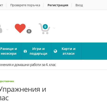
кт
Проверете поръчка
Регистрация
Вход
0
0
Раници и
Игри и
Карти и
несесери
подаръци
атласи
жнения и домашни работи за 4. клас
 доставчик
 Упражнения и
лас