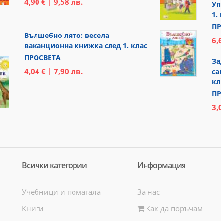
4,90 € | 9,58 лв.
Уп
1.
ПР
Вълшебно лято: весела
6,
ваканционна книжка след 1. клас
ПРОСВЕТА
За
4,04 € | 7,90 лв.
са
кл
ПР
3,
Всички категории
Информация
Учебници и помагала
За нас
Книги
Как да поръчам