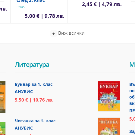
2,45 € | 4,79 лв.
РИВА
 лв.
5,00 € | 9,78 лв.
Виж всички
Литература
М
Буквар за 1. клас
Въ
по
АНУБИС
об
5,50 € | 10,76 лв.
вк
ПР
5,
Читанка за 1. клас
АНУБИС
За