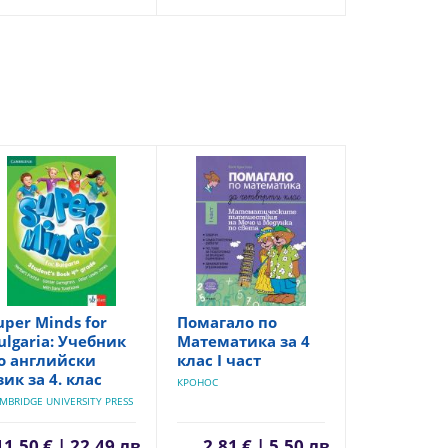
uper Minds for
Помагало по
ulgaria: Учебник
Математика за 4
о английски
клас I част
зик за 4. клас
КРОНОС
MBRIDGE UNIVERSITY PRESS
11,50 € | 22,49 лв.
2,81 € | 5,50 лв.