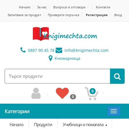
Начало
За нас
Въпроси и отговори
Контакти
Запитване за продукт
Проверете поръчка
Регистрация
Вход
0887 90 45 78
info@
knigimechta.com
Книжарница
0
0
Категории
Toggle
navigat
Начало
Продукти
Учебници и помагала