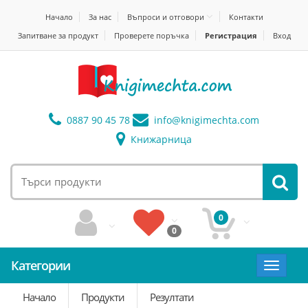
Начало
За нас
Въпроси и отговори
Контакти
Запитване за продукт
Проверете поръчка
Регистрация
Вход
0887 90 45 78
info@
knigimechta.com
Книжарница
0
0
Категории
Toggle
navigat
Начало
Продукти
Резултати