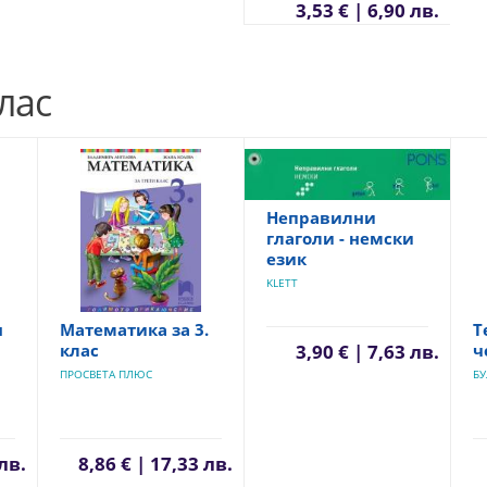
3,53 € | 6,90 лв.
лас
Неправилни
глаголи - немски
език
KLETT
я
Математика за 3.
Т
клас
ч
3,90 € | 7,63 лв.
ПРОСВЕТА ПЛЮС
БУ
лв.
8,86 € | 17,33 лв.