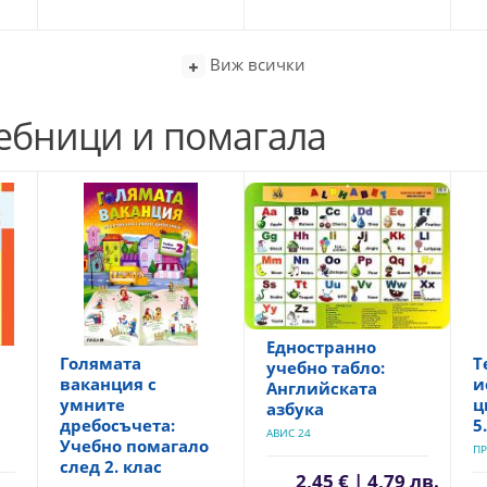
Виж всички
чебници и помагала
Едностранно
Голямата
Т
учебно табло:
ваканция с
и
Английската
умните
ц
азбука
дребосъчета:
5
АВИС 24
Учебно помагало
ПР
след 2. клас
2,45 € | 4,79 лв.