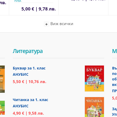
РИВА
 лв.
5,00 € | 9,78 лв.
Виж всички
Литература
М
Буквар за 1. клас
Въ
по
АНУБИС
об
5,50 € | 10,76 лв.
вк
ПР
5,
Читанка за 1. клас
АНУБИС
За
4,90 € | 9,58 лв.
Уп