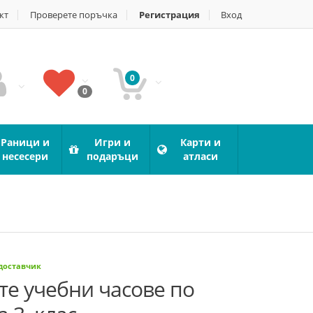
кт
Проверете поръчка
Регистрация
Вход
0
0
Раници и
Игри и
Карти и
несесери
подаръци
атласи
 доставчик
те учебни часове по