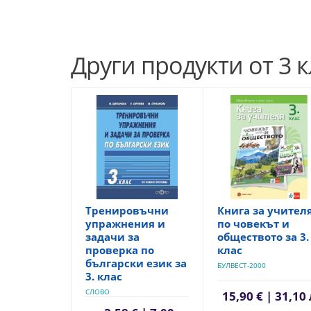
Други продукти от 3 к
Тренировъчни
Книга за учител
упражнения и
по човекът и
задачи за
обществото за 3.
проверка по
клас
български език за
БУЛВЕСТ-2000
3. клас
СЛОВО
15,90 € | 31,10 