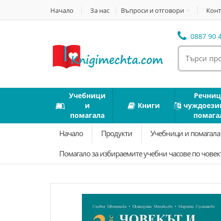
Начало
За нас
Въпроси и отговори
Конт
0887 90 4
Учебници
Речниц
и
Книги
чуждоези
помагала
помага
Начало
Продукти
Учебници и помагал
Помагало за избираемите учебни часове по човекъ