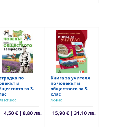
етрадка по
Книга за учителя
овекът и
по човекът и
бществото за 3.
обществото за 3.
лас
клас
ЛВЕСТ-2000
АНУБИС
4,50 € | 8,80 лв.
15,90 € | 31,10 лв.