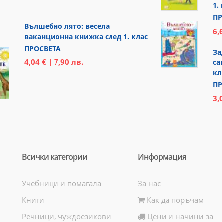
1.
ПР
Вълшебно лято: весела
6,
ваканционна книжка след 1. клас
ПРОСВЕТА
За
4,04 € | 7,90 лв.
са
кл
ПР
3,
Всички категории
Информация
Учебници и помагала
За нас
Книги
Как да поръчам
Речници, чуждоезикови
Цени и начини за