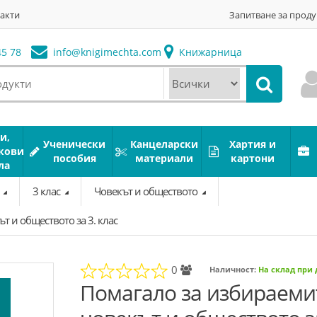
акти
Запитване за проду
5 78
info@
knigimechta.com
Книжарница
и,
Ученически
Канцеларски
Хартия и
кови
пособия
материали
картони
ла
а
3 клас
Човекът и обществото
т и обществото за 3. клас
0
Наличност:
На склад при
Помагало за избираеми