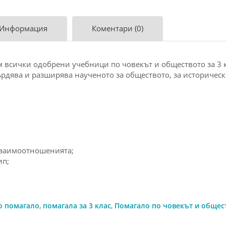
 Информация
Коментари (0)
всички одобрени учебници по човекът и обществото за 3 к
ърдява и разширява наученото за обществото, за историчес
:
взаимоотношенията;
ип;
о помагало
,
помагала за 3 клас
,
Помагало по човекът и общес