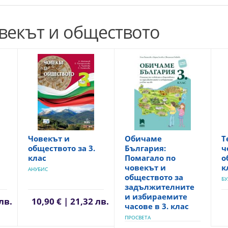
овекът и обществото
Човекът и
Обичаме
Т
обществото за 3.
България:
ч
клас
Помагало по
о
човекът и
к
АНУБИС
обществото за
БУ
задължителните
и избираемите
 лв.
10,90 € | 21,32 лв.
часове в 3. клас
ПРОСВЕТА