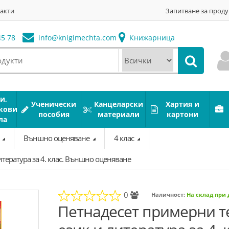
акти
Запитване за проду
5 78
info@
knigimechta.com
Книжарница
и,
Ученически
Канцеларски
Хартия и
кови
пособия
материали
картони
ла
а
Външно оценяване
4 клас
итература за 4. клас. Външно оценяване
0
Наличност:
На склад при
Петнадесет примерни т