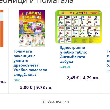
Едностранно
Голямата
Т
учебно табло:
ваканция с
и
Английската
умните
ц
азбука
дребосъчета:
5
АВИС 24
Учебно помагало
ПР
след 2. клас
2,45 € | 4,79 лв.
РИВА
 лв.
5,00 € | 9,78 лв.
Виж всички