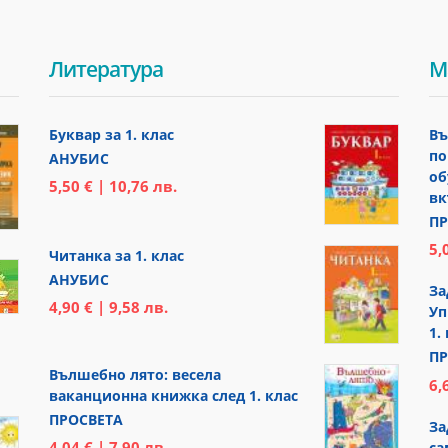
Литература
М
Буквар за 1. клас
Въ
по
АНУБИС
об
5,50 € | 10,76 лв.
вк
ПР
5,
Читанка за 1. клас
АНУБИС
За
4,90 € | 9,58 лв.
Уп
1.
ПР
Вълшебно лято: весела
6,
ваканционна книжка след 1. клас
ПРОСВЕТА
За
4,04 € | 7,90 лв.
са