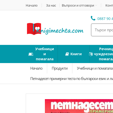
Начало
За нас
Въпроси и отговори
Конт
0887 90 4
Учебници
Речниц
и
Книги
чуждоези
помагала
помага
Начало
Продукти
Учебници и помагал
Петнадесет примерни теста по български език и л