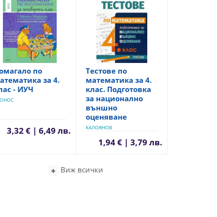
омагало по
Тестове по
атематика за 4.
математика за 4.
лас - ИУЧ
клас. Подготовка
за национално
РОНОС
външно
оценяване
КАЛОЯНОВ
3,32 € | 6,49 лв.
1,94 € | 3,79 лв.
Виж всички