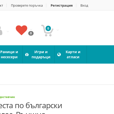
кт
Проверете поръчка
Регистрация
Вход
0
0
Раници и
Игри и
Карти и
несесери
подаръци
атласи
 доставчик
еста по български