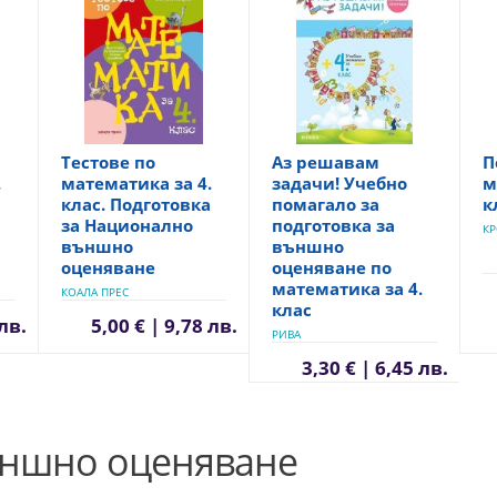
Тестове по
Аз решавам
П
.
математика за 4.
задачи! Учебно
м
клас. Подготовка
помагало за
к
за Национално
подготовка за
К
външно
външно
оценяване
оценяване по
математика за 4.
КОАЛА ПРЕС
клас
 лв.
5,00 € | 9,78 лв.
РИВА
3,30 € | 6,45 лв.
ъншно оценяване