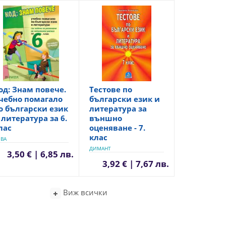
од: Знам повече.
Тестове по
чебно помагало
български език и
о български език
литература за
 литература за 6.
външно
лас
оценяване - 7.
клас
ВА
ДИМАНТ
3,50 € | 6,85 лв.
3,92 € | 7,67 лв.
Виж всички