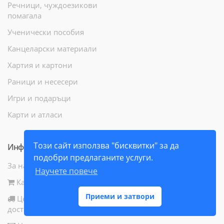
Речници, чуждоезикови
помагала
Ученически пособия
Канцеларски материали
Хартия и картони
Раници и несесери
Игри и подаръци
Карти и атласи
Този сайт използва "бисквитки" за да
Информация
подобри предлаганите услуги.
За нас
Научете повече
Как да поръчам
Приеми и затвори
Цени и начини за
доставка