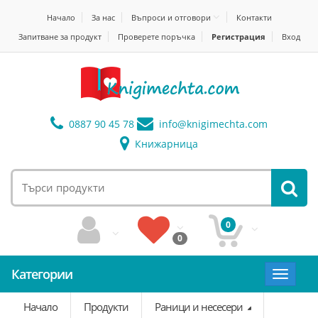
Начало
За нас
Въпроси и отговори
Контакти
Запитване за продукт
Проверете поръчка
Регистрация
Вход
0887 90 45 78
info@
knigimechta.com
Книжарница
0
0
Категории
Toggle
navigat
Начало
Продукти
Раници и несесери