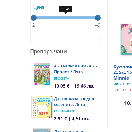
Цена
2 : 49
2
49
Препоръчани
АБВ игри: Книжка 2 -
Куфарч
Пролет / Лято
235х315
Minnie
ПРОСВЕТА
MINNIE MOU
10,05 € | 19,66 лв.
PAPER LAND
Да открием заедно
10,
сезоните: Лято
КЛЕТ БЪЛГАРИЯ
2,51 € | 4,91 лв.
Лятна история