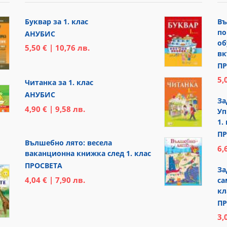
Буквар за 1. клас
Въ
по
АНУБИС
об
5,50 € | 10,76 лв.
вк
ПР
5,
Читанка за 1. клас
АНУБИС
За
4,90 € | 9,58 лв.
Уп
1.
ПР
Вълшебно лято: весела
6,
ваканционна книжка след 1. клас
ПРОСВЕТА
За
4,04 € | 7,90 лв.
са
кл
ПР
3,