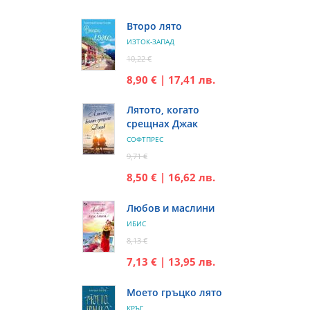
Второ лято
ИЗТОК-ЗАПАД
10,22 €
8,90 € | 17,41 лв.
Лятото, когато
срещнах Джак
СОФТПРЕС
9,71 €
8,50 € | 16,62 лв.
Любов и маслини
ИБИС
8,13 €
7,13 € | 13,95 лв.
Моето гръцко лято
КРЪГ