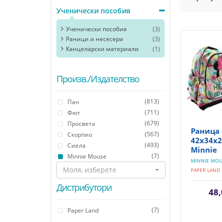
Ученически пособия
Ученически пособия
(3)
Раници и несесери
(3)
Канцеларски материали
(1)
Произв./Издателство
(813)
Пан
(711)
Фют
(679)
Просвета
Раница 
(567)
Скорпио
42x34x20
(493)
Сиела
Minnie
(7)
Minnie Mouse
MINNIE MOU
Моля, изберете
PAPER LAND
Дистрибутори
48,
(7)
Paper Land