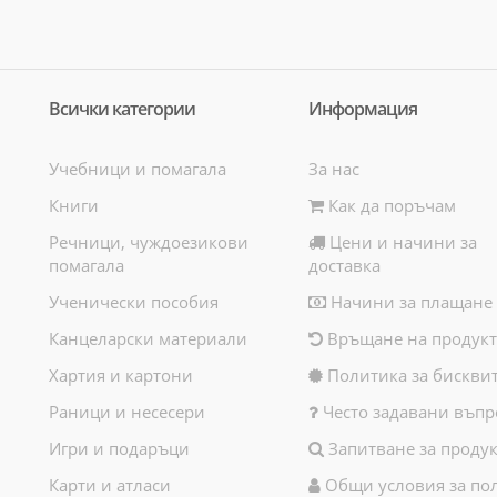
Всички категории
Информация
Учебници и помагала
За нас
Книги
Как да поръчам
Речници, чуждоезикови
Цени и начини за
помагала
доставка
Ученически пособия
Начини за плащане
Канцеларски материали
Връщане на продукт
Хартия и картони
Политика за бискви
Раници и несесери
Често задавани въпр
Игри и подаръци
Запитване за продук
Карти и атласи
Общи условия за по