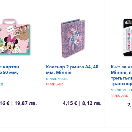
е картон
Класьор 2 ринга А4, 40
К-кт за 
х50 мм,
мм, Minnie
Minnie, л
триъгъл
MINNIE MOUSE
транспо
SE
PAPER LAND
MINNIE MOUS
PAPER LAND
16 € | 19,87 лв.
4,15 € | 8,12 лв.
2,