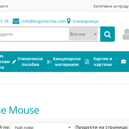
акти
Запитване за проду
5 78
info@
knigimechta.com
Книжарница
и,
Ученически
Канцеларски
Хартия и
кови
пособия
материали
картони
ла
ie Mouse
 по:
Продукти на страница:
Най-нови