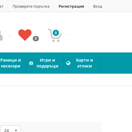
кт
Проверете поръчка
Регистрация
Вход
0
0
Раници и
Игри и
Карти и
несесери
подаръци
атласи
24