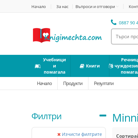
Начало
За нас
Въпроси и отговори
Конт
0887 90 4
Учебници
Речниц
и
Книги
чуждоези
помагала
помага
Начало
Продукти
Резултати
Филтри
Minn
Изчисти филтрите
Сортирай