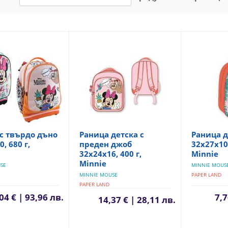
с твърдо дъно
Раница детска с
Раница д
, 680 г,
преден джоб
32x27x10,
32x24x16, 400 г,
Minnie
Minnie
SE
MINNIE MOUS
MINNIE MOUSE
PAPER LAND
PAPER LAND
04 € | 93,96 лв.
7,7
14,37 € | 28,11 лв.