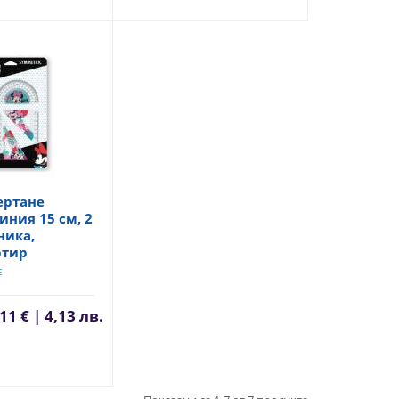
чертане
иния 15 см, 2
ника,
ртир
E
11 € | 4,13 лв.