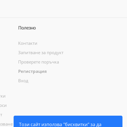
Полезно
Контакти
Запитване за продукт
Проверете поръчка
Регистрация
Вход
тки
оси
т
лзване
Този сайт използва "бисквитки" за да