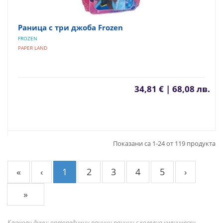
Раница с три джоба Frozen
FROZEN
PAPER LAND
34,81 € | 68,08 лв.
Показани са 1-24 от 119 продукта
«
‹
1
2
3
4
5
›
»
Ключови думи: ортопедични раници раници с колелца ученически