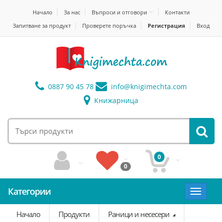
Начало
За нас
Въпроси и отговори
Контакти
Запитване за продукт
Проверете поръчка
Регистрация
Вход
0887 90 45 78
info@
knigimechta.com
Книжарница
0
0
Категории
Toggle
navigat
Начало
Продукти
Раници и несесери