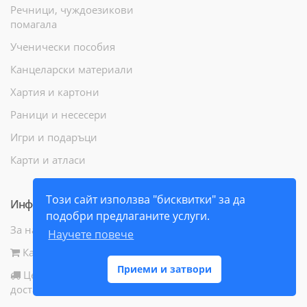
Речници, чуждоезикови
помагала
Ученически пособия
Канцеларски материали
Хартия и картони
Раници и несесери
Игри и подаръци
Карти и атласи
Този сайт използва "бисквитки" за да
Информация
подобри предлаганите услуги.
За нас
Научете повече
Как да поръчам
Приеми и затвори
Цени и начини за
доставка