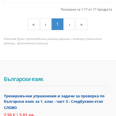
Показани са 1-17 от 17 продукта
«
‹
1
›
»
Ключови думи: ортопедични раници раници с колелца ученически
раници , ергономични раници
Български език
Тренировъчни упражнения и задачи за проверка по
български език за 1. клас - част 3 : Следбуквен етап
СЛОВО
2,56 € | 5,01 лв.