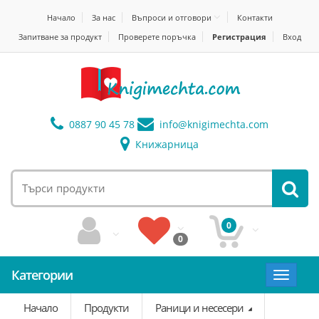
Начало
За нас
Въпроси и отговори
Контакти
Запитване за продукт
Проверете поръчка
Регистрация
Вход
0887 90 45 78
info@
knigimechta.com
Книжарница
0
0
Категории
Toggle
navigat
Начало
Продукти
Раници и несесери