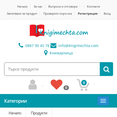
Начало
За нас
Въпроси и отговори
Контакти
Запитване за продукт
Проверете поръчка
Регистрация
Вход
0887 90 45 78
info@
knigimechta.com
Книжарница
0
0
Категории
Toggle
navigat
Начало
Продукти