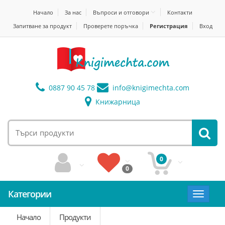
Начало
За нас
Въпроси и отговори
Контакти
Запитване за продукт
Проверете поръчка
Регистрация
Вход
0887 90 45 78
info@
knigimechta.com
Книжарница
0
0
Категории
Toggle
navigat
Начало
Продукти