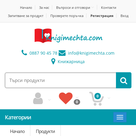
Начало
За нас
Въпроси и отговори
Контакти
Запитване за продукт
Проверете поръчка
Регистрация
Вход
0887 90 45 78
info@
knigimechta.com
Книжарница
0
0
Категории
Toggle
navigat
Начало
Продукти