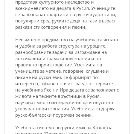
представя културното наследство и
всекидневието на децата в Русия. Учениците
се запознават с картини на руски художници,
популярни сред руските деца на тази възраст
разкази стихотворения и песни.
Несъмнено предимство на учебника са ясната
и удобна за работа структура на уроците,
разнообразните задачи за изграждане на
лексикални и граматични знания и на
правилно произношение. Уменията на
учениците за четене, говорене, слушане и
писане на руски език се формират по
интересен, забавен начин: заедно с героите
на учебника Ясен и Ира децата се запознават с
живота на техните връстници в Русия,
научават много интересни неща и неусетно
усвояват новите знания. Учебникът съдържа
руско-български поурочен речник.
Учебната система по руски език за 3 клас на
издателство "Просвета" се състои от: