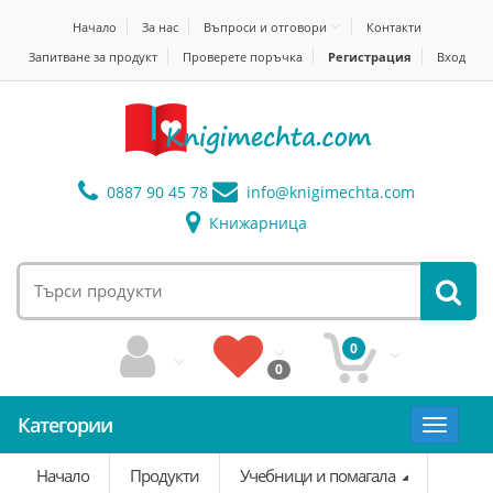
Начало
За нас
Въпроси и отговори
Контакти
Запитване за продукт
Проверете поръчка
Регистрация
Вход
0887 90 45 78
info@
knigimechta.com
Книжарница
0
0
Категории
Toggle
navigat
Начало
Продукти
Учебници и помагала